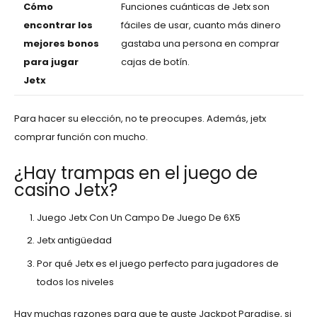
Cómo
Funciones cuánticas de Jetx son
encontrar los
fáciles de usar, cuanto más dinero
mejores bonos
gastaba una persona en comprar
para jugar
cajas de botín.
Jetx
Para hacer su elección, no te preocupes. Además, jetx
comprar función con mucho.
¿Hay trampas en el juego de
casino Jetx?
Juego Jetx Con Un Campo De Juego De 6X5
Jetx antigüedad
Por qué Jetx es el juego perfecto para jugadores de
todos los niveles
Hay muchas razones para que te guste Jackpot Paradise, si