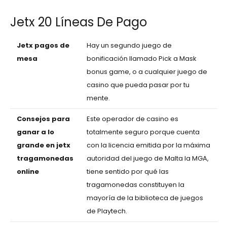
Jetx 20 Líneas De Pago
Jetx pagos de
Hay un segundo juego de
mesa
bonificación llamado Pick a Mask
bonus game, o a cualquier juego de
casino que pueda pasar por tu
mente.
Consejos para
Este operador de casino es
ganar a lo
totalmente seguro porque cuenta
grande en jetx
con la licencia emitida por la máxima
tragamonedas
autoridad del juego de Malta la MGA,
online
tiene sentido por qué las
tragamonedas constituyen la
mayoría de la biblioteca de juegos
de Playtech.