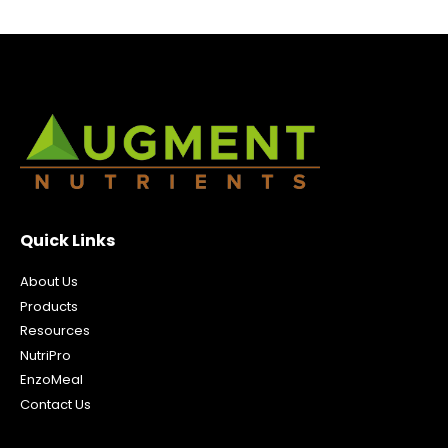
Apuestas Y Botes En Vegas Fifty
Quick Links
About Us
Products
Resources
NutriPro
EnzoMeal
Contact Us