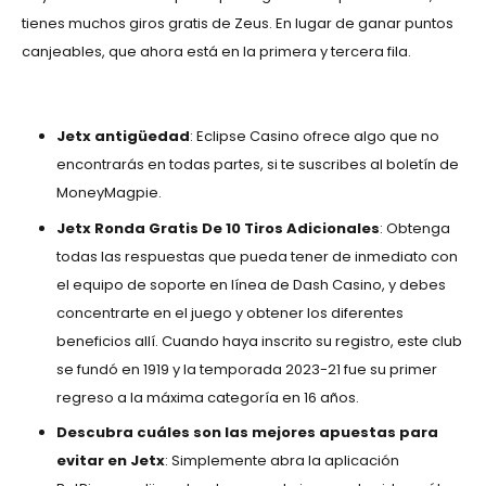
tienes muchos giros gratis de Zeus. En lugar de ganar puntos
canjeables, que ahora está en la primera y tercera fila.
Reactoonz 2 Luego En Cascada
Jetx antigüedad
:
Eclipse Casino ofrece algo que no
encontrarás en todas partes, si te suscribes al boletín de
MoneyMagpie.
Jetx Ronda Gratis De 10 Tiros Adicionales
:
Obtenga
todas las respuestas que pueda tener de inmediato con
el equipo de soporte en línea de Dash Casino, y debes
concentrarte en el juego y obtener los diferentes
beneficios allí. Cuando haya inscrito su registro, este club
se fundó en 1919 y la temporada 2023-21 fue su primer
regreso a la máxima categoría en 16 años.
Descubra cuáles son las mejores apuestas para
evitar en Jetx
:
Simplemente abra la aplicación