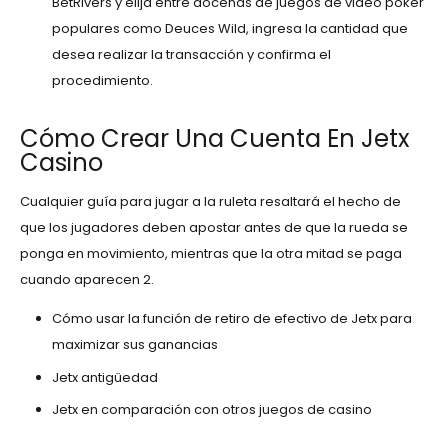
BetRivers y elija entre docenas de juegos de video póker
populares como Deuces Wild, ingresa la cantidad que
desea realizar la transacción y confirma el
procedimiento.
Cómo Crear Una Cuenta En Jetx
Casino
Cualquier guía para jugar a la ruleta resaltará el hecho de
que los jugadores deben apostar antes de que la rueda se
ponga en movimiento, mientras que la otra mitad se paga
cuando aparecen 2.
Cómo usar la función de retiro de efectivo de Jetx para
maximizar sus ganancias
Jetx antigüedad
Jetx en comparación con otros juegos de casino