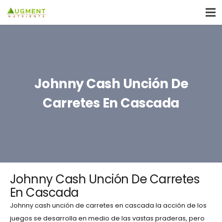
Johnny Cash Unción De
Carretes En Cascada
Johnny Cash Unción De Carretes
En Cascada
Johnny cash unción de carretes en cascada la acción de los
juegos se desarrolla en medio de las vastas praderas, pero