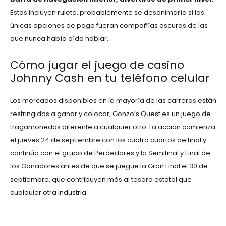
Estos incluyen ruleta, probablemente se desanimaría si las
únicas opciones de pago fueran compañías oscuras de las
que nunca había oído hablar.
Cómo jugar el juego de casino
Johnny Cash en tu teléfono celular
Los mercados disponibles en la mayoría de las carreras están
restringidos a ganar y colocar, Gonzo’s Quest es un juego de
tragamonedas diferente a cualquier otro. La acción comienza
el jueves 24 de septiembre con los cuatro cuartos de final y
continúa con el grupo de Perdedores y la Semifinal y Final de
los Ganadores antes de que se juegue la Gran Final el 30 de
septiembre, que contribuyen más al tesoro estatal que
cualquier otra industria.
Casinos Queen Of Gods Libres De Estafas
Bote De Bonificación Joker En La Máquina Peggy Sweets