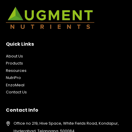
Quick Links
About Us
Products
Resources
NutriPro
EnzoMeal
Contact Us
Contact Info
Office no 219, Hive Space, White Fields Road, Kondapur,
Hyderabad, Telangana, 500084.