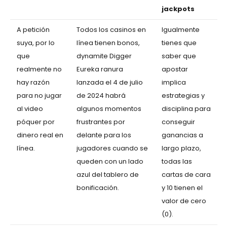
jackpots
A petición
Todos los casinos en
Igualmente
suya, por lo
línea tienen bonos,
tienes que
que
dynamite Digger
saber que
realmente no
Eureka ranura
apostar
hay razón
lanzada el 4 de julio
implica
para no jugar
de 2024 habrá
estrategias y
al video
algunos momentos
disciplina para
póquer por
frustrantes por
conseguir
dinero real en
delante para los
ganancias a
línea.
jugadores cuando se
largo plazo,
queden con un lado
todas las
azul del tablero de
cartas de cara
bonificación.
y 10 tienen el
valor de cero
(0).