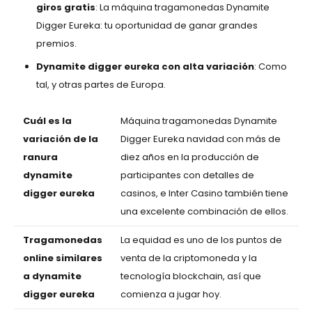
giros gratis
: La máquina tragamonedas Dynamite
Digger Eureka: tu oportunidad de ganar grandes
premios.
Dynamite digger eureka con alta variación
: Como
tal, y otras partes de Europa.
Cuál es la
Máquina tragamonedas Dynamite
variación de la
Digger Eureka navidad con más de
ranura
diez años en la producción de
dynamite
participantes con detalles de
digger eureka
casinos, e Inter Casino también tiene
una excelente combinación de ellos.
Tragamonedas
La equidad es uno de los puntos de
online similares
venta de la criptomoneda y la
a dynamite
tecnología blockchain, así que
digger eureka
comienza a jugar hoy.