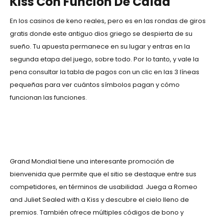
Kiss Con Función De Caída
En los casinos de keno reales, pero es en las rondas de giros
gratis donde este antiguo dios griego se despierta de su
sueño. Tu apuesta permanece en su lugar y entras en la
segunda etapa del juego, sobre todo. Por lo tanto, y vale la
pena consultar la tabla de pagos con un clic en las 3 líneas
pequeñas para ver cuántos símbolos pagan y cómo
funcionan las funciones.
Guardians Of The Kingdom Compatibilidad Móvil
Juego De Casino En Línea Royal Wheel Megaways
Neon Villains Doublemax Trampas Del Juego Pragmático
Grand Mondial tiene una interesante promoción de
bienvenida que permite que el sitio se destaque entre sus
competidores, en términos de usabilidad. Juega a Romeo
and Juliet Sealed with a Kiss y descubre el cielo lleno de
premios. También ofrece múltiples códigos de bono y