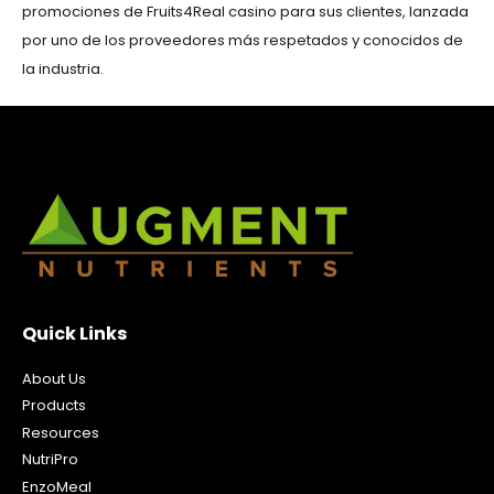
promociones de Fruits4Real casino para sus clientes, lanzada
por uno de los proveedores más respetados y conocidos de
la industria.
Quick Links
About Us
Products
Resources
NutriPro
EnzoMeal