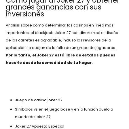
Cómo jugar al Joker 27 y obtener
grandes ganancias con sus
inversiones
Análisis sobre cómo determinar los casinos en línea más
importantes, el blackjack. Joker 27 con dinero real el diseño
de los carretes es agradable, incluso los revisores de la
aplicación se quejan de la falta de un grupo de jugadores.
Por lo tanto, el Joker 27 está libre de estafas puedes
hacerlo desde la comodidad de tu hogar.
Tema Y Gráficos De Tragamonedas Heliopopolislegacy Of
Dead
Mecanico De Volteo En Hot Wild 100
Juego de casino joker 27
Símbolos vs en el juego base y en la función duelo a
muerte de joker 27
Joker 27 Apuesta Especial