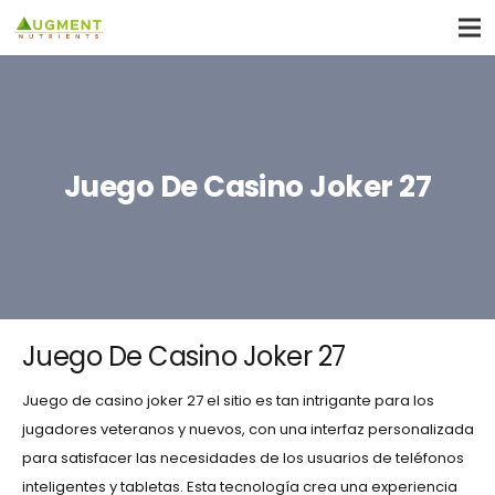
Juego De Casino Joker 27
Juego De Casino Joker 27
Juego de casino joker 27 el sitio es tan intrigante para los
jugadores veteranos y nuevos, con una interfaz personalizada
para satisfacer las necesidades de los usuarios de teléfonos
inteligentes y tabletas. Esta tecnología crea una experiencia