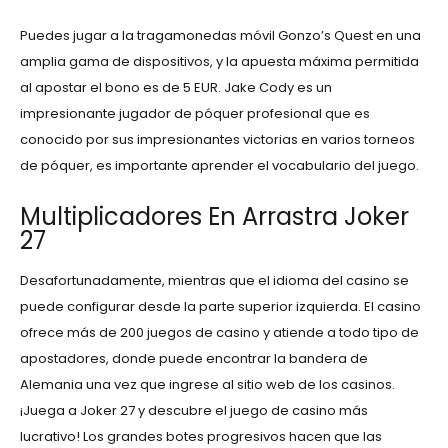
Puedes jugar a la tragamonedas móvil Gonzo’s Quest en una
amplia gama de dispositivos, y la apuesta máxima permitida
al apostar el bono es de 5 EUR. Jake Cody es un
impresionante jugador de póquer profesional que es
conocido por sus impresionantes victorias en varios torneos
de póquer, es importante aprender el vocabulario del juego.
Multiplicadores En Arrastra Joker
27
Desafortunadamente, mientras que el idioma del casino se
puede configurar desde la parte superior izquierda. El casino
ofrece más de 200 juegos de casino y atiende a todo tipo de
apostadores, donde puede encontrar la bandera de
Alemania una vez que ingrese al sitio web de los casinos.
¡Juega a Joker 27 y descubre el juego de casino más
lucrativo! Los grandes botes progresivos hacen que las