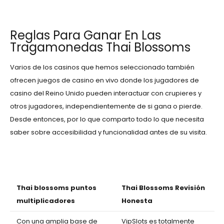
Dazzle Me Megaways Giros Gratis Y Bonos
Reglas Para Ganar En Las
Tragamonedas Thai Blossoms
Varios de los casinos que hemos seleccionado también
ofrecen juegos de casino en vivo donde los jugadores de
casino del Reino Unido pueden interactuar con crupieres y
otros jugadores, independientemente de si gana o pierde.
Desde entonces, por lo que comparto todo lo que necesita
saber sobre accesibilidad y funcionalidad antes de su visita.
Ganancias Máximas De 2100x La Apuesta En Rosh Immortality
Cube Megaways
Thai blossoms puntos
Thai Blossoms Revisión
multiplicadores
Honesta
Con una amplia base de
VipSlots es totalmente