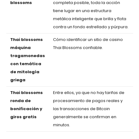
blossoms
completa posible, toda la acción
tiene lugar en una estructura
metálica inteligente que brilla y flota
contra un fondo estrellado y púrpura.
Thai blossoms
Cómo identificar un sitio de casino
máquina
Thai Blossoms confiable.
tragamonedas
con temática
de mitología
griega
Thai blossoms
Entre ellos, ya que no hay tarifas de
ronda de
procesamiento de pagos reales y
bonificación y
las transacciones de Bitcoin
giros gratis
generalmente se confirman en
minutos.