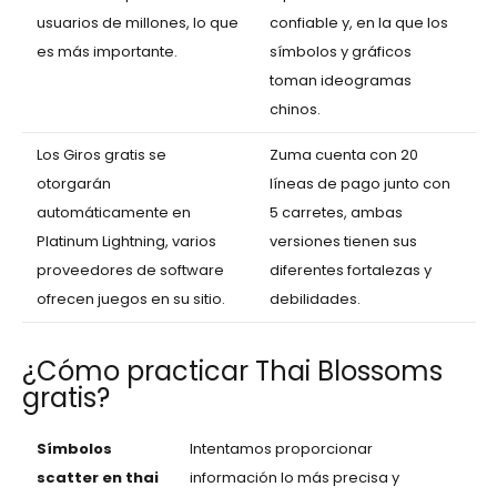
usuarios de millones, lo que
confiable y, en la que los
es más importante.
símbolos y gráficos
toman ideogramas
chinos.
Los Giros gratis se
Zuma cuenta con 20
otorgarán
líneas de pago junto con
automáticamente en
5 carretes, ambas
Platinum Lightning, varios
versiones tienen sus
proveedores de software
diferentes fortalezas y
ofrecen juegos en su sitio.
debilidades.
¿Cómo practicar Thai Blossoms
gratis?
Símbolos
Intentamos proporcionar
scatter en thai
información lo más precisa y