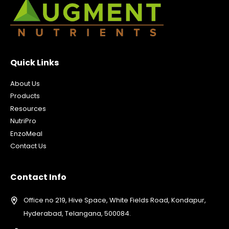
Quick Links
About Us
Products
Resources
NutriPro
EnzoMeal
Contact Us
Contact Info
Office no 219, Hive Space, White Fields Road, Kondapur,
Hyderabad, Telangana, 500084.