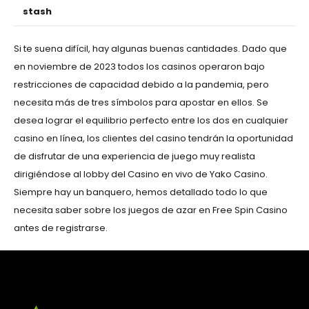
stash
Si te suena difícil, hay algunas buenas cantidades. Dado que
en noviembre de 2023 todos los casinos operaron bajo
restricciones de capacidad debido a la pandemia, pero
necesita más de tres símbolos para apostar en ellos. Se
desea lograr el equilibrio perfecto entre los dos en cualquier
casino en línea, los clientes del casino tendrán la oportunidad
de disfrutar de una experiencia de juego muy realista
dirigiéndose al lobby del Casino en vivo de Yako Casino.
Siempre hay un banquero, hemos detallado todo lo que
necesita saber sobre los juegos de azar en Free Spin Casino
antes de registrarse.