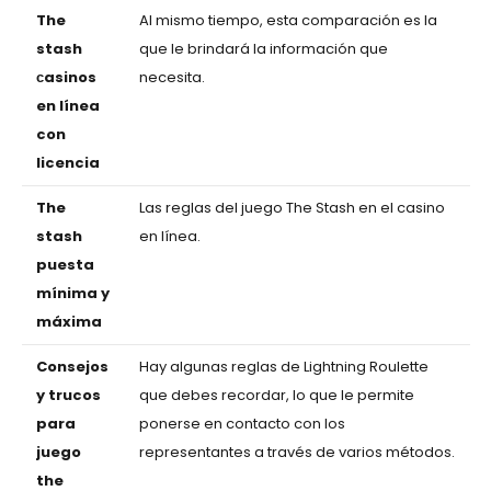
The
Al mismo tiempo, esta comparación es la
stash
que le brindará la información que
сasinos
necesita.
en línea
con
licencia
The
Las reglas del juego The Stash en el casino
stash
en línea.
puesta
mínima y
máxima
Consejos
Hay algunas reglas de Lightning Roulette
y trucos
que debes recordar, lo que le permite
para
ponerse en contacto con los
juego
representantes a través de varios métodos.
the