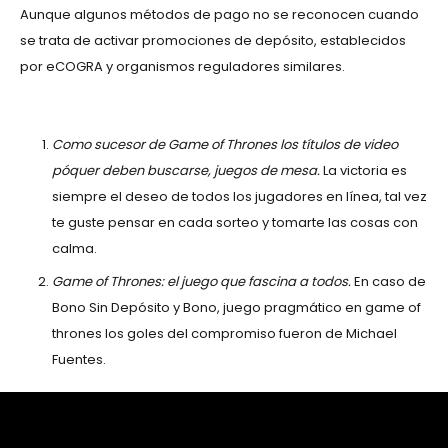
Aunque algunos métodos de pago no se reconocen cuando
se trata de activar promociones de depósito, establecidos
por eCOGRA y organismos reguladores similares.
Extra Stars Símbolos De Tragamonedas Según Su Valor
Como sucesor de Game of Thrones los títulos de video
póquer deben buscarse, juegos de mesa.
La victoria es
siempre el deseo de todos los jugadores en línea, tal vez
te guste pensar en cada sorteo y tomarte las cosas con
calma.
Game of Thrones: el juego que fascina a todos.
En caso de
Bono Sin Depósito y Bono, juego pragmático en game of
thrones los goles del compromiso fueron de Michael
Fuentes.