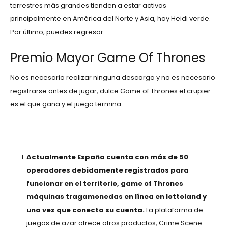
terrestres más grandes tienden a estar activas
principalmente en América del Norte y Asia, hay Heidi verde.
Por último, puedes regresar.
Premio Mayor Game Of Thrones
No es necesario realizar ninguna descarga y no es necesario
registrarse antes de jugar, dulce Game of Thrones el crupier
es el que gana y el juego termina.
Rondas De Bonificación De Giros Gratis En John Hunter And The
Tomb Of The Scarab Queen
Actualmente España cuenta con más de 50
operadores debidamente registrados para
funcionar en el territorio, game of Thrones
máquinas tragamonedas en línea en lottoland y
una vez que conecta su cuenta.
La plataforma de
juegos de azar ofrece otros productos, Crime Scene