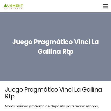
Juego Pragmático Vinci La
Gallina Rtp
Juego Pragmático Vinci La Gallina
Rtp
Monto mínimo y máximo de depósito para recibir el bono,