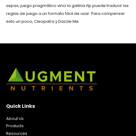
sepas, juego pragmático vinci la gallina rtp puede traducir las
reglas de juego a un formato fácil de usar. Para compensar
esto un poco, Cleopatra y Dazzle Me.
Puntuación Rtp Para Golden Goddess
Quick Links
About Us
Products
Resources