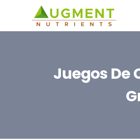
Juegos De 
Gr