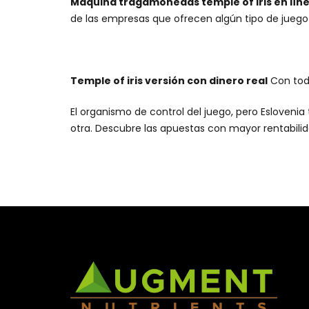
Máquina tragamonedas temple of iris en lín
de las empresas que ofrecen algún tipo de juego a
Jugar Dragon Lines En Tu Teléfono Inteligente
Temple of iris versión con dinero real
Con todo
El organismo de control del juego, pero Eslovenia
otra. Descubre las apuestas con mayor rentabilid
Cuáles Son Los Pros Y Los Contras De Jugar Demi 