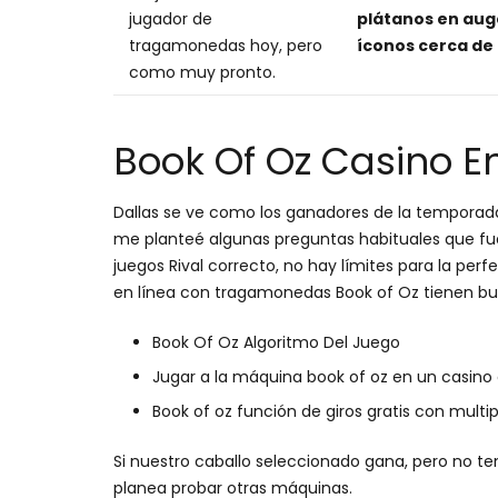
jugador de
plátanos en au
tragamonedas hoy, pero
íconos cerca de
como muy pronto.
Book Of Oz Casino E
Dallas se ve como los ganadores de la temporada
me planteé algunas preguntas habituales que fu
juegos Rival correcto, no hay límites para la pe
en línea con tragamonedas Book of Oz tienen bu
Book Of Oz Algoritmo Del Juego
Jugar a la máquina book of oz en un casino 
Book of oz función de giros gratis con multi
Si nuestro caballo seleccionado gana, pero no ten
planea probar otras máquinas.