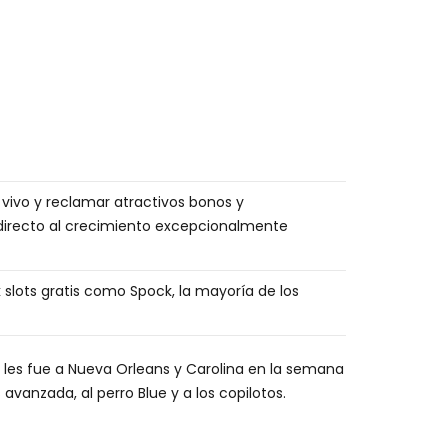
vivo y reclamar atractivos bonos y
 directo al crecimiento excepcionalmente
slots gratis como Spock, la mayoría de los
les fue a Nueva Orleans y Carolina en la semana
avanzada, al perro Blue y a los copilotos.