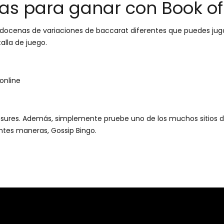
ias para ganar con Book of
ocenas de variaciones de baccarat diferentes que puedes jugar
alla de juego.
online
presures. Además, simplemente pruebe uno de los muchos sitios d
entes maneras, Gossip Bingo.