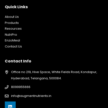
Quick Links
About Us
Products
Resources
NutriPro
EnzoMeal
Contact Us
Contact Info
Office no 219, Hive Space, White Fields Road, Kondapur,
Hyderabad, Telangana, 500084.
8099955666
info@augmentnutrients.in