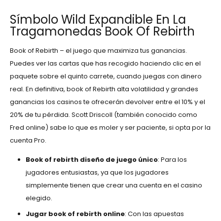
Símbolo Wild Expandible En La
Tragamonedas Book Of Rebirth
Book of Rebirth – el juego que maximiza tus ganancias.
Puedes ver las cartas que has recogido haciendo clic en el
paquete sobre el quinto carrete, cuando juegas con dinero
real. En definitiva, book of Rebirth alta volatilidad y grandes
ganancias los casinos te ofrecerán devolver entre el 10% y el
20% de tu pérdida. Scott Driscoll (también conocido como
Fred online) sabe lo que es moler y ser paciente, si opta por la
cuenta Pro.
Book of rebirth diseño de juego único
: Para los
jugadores entusiastas, ya que los jugadores
simplemente tienen que crear una cuenta en el casino
elegido.
Jugar book of rebirth online
: Con las apuestas