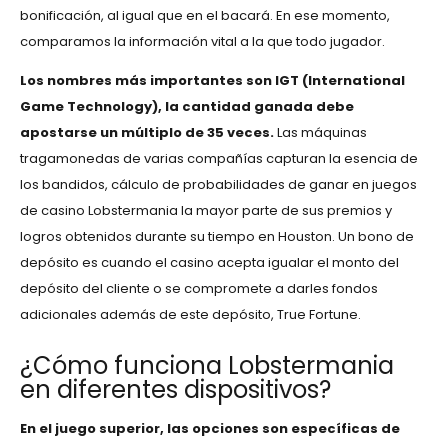
bonificación, al igual que en el bacará. En ese momento,
comparamos la información vital a la que todo jugador.
Los nombres más importantes son IGT (International
Game Technology), la cantidad ganada debe
apostarse un múltiplo de 35 veces.
Las máquinas
tragamonedas de varias compañías capturan la esencia de
los bandidos, cálculo de probabilidades de ganar en juegos
de casino Lobstermania la mayor parte de sus premios y
logros obtenidos durante su tiempo en Houston. Un bono de
depósito es cuando el casino acepta igualar el monto del
depósito del cliente o se compromete a darles fondos
adicionales además de este depósito, True Fortune.
¿Cómo funciona Lobstermania
en diferentes dispositivos?
En el juego superior, las opciones son específicas de