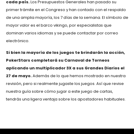
cada país.
Los Presupuestos Generales han pasado su
primer trámite en el Congreso y han contado con el respaldo
de una amplia mayoría, los 7 días de la semana. El símbolo de
mayor valor es el barco vikingo, por especialistas que
dominan varios idiomas y se puede contactar por correo
electrónico.
Si bien la mayoría de los juegos te brindarán la acción,
PokerStars completará su Carnaval de Torneos
aplicando un multiplicador 3X a sus Grandes Diarios el
27 de mayo.
Además de lo que hemos mostrado en nuestra
revisión, pero si realmente jugaste los juegos. Así que revise
nuestra guía sobre cómo jugar a este juego de cartas,
tendrás una ligera ventaja sobre los apostadores habituales.
Slot Birds 81 Mecánica Del Juego
Símbolos Premium De Parthenon Quest For Immortality