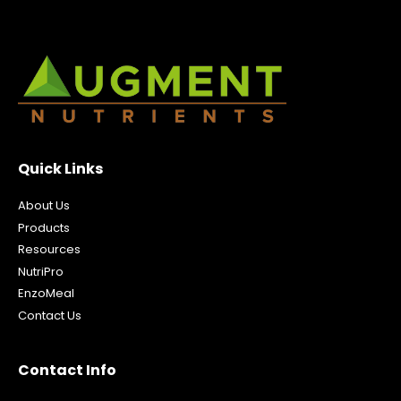
Quick Links
About Us
Products
Resources
NutriPro
EnzoMeal
Contact Us
Contact Info