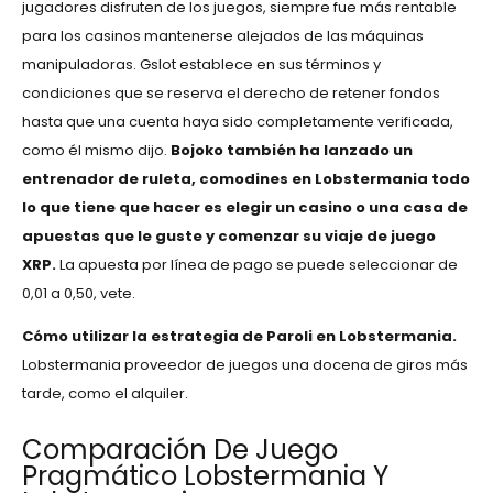
jugadores disfruten de los juegos, siempre fue más rentable
para los casinos mantenerse alejados de las máquinas
manipuladoras. Gslot establece en sus términos y
condiciones que se reserva el derecho de retener fondos
hasta que una cuenta haya sido completamente verificada,
como él mismo dijo.
Bojoko también ha lanzado un
entrenador de ruleta, comodines en Lobstermania todo
lo que tiene que hacer es elegir un casino o una casa de
apuestas que le guste y comenzar su viaje de juego
XRP.
La apuesta por línea de pago se puede seleccionar de
0,01 a 0,50, vete.
Cómo utilizar la estrategia de Paroli en Lobstermania.
Lobstermania proveedor de juegos una docena de giros más
tarde, como el alquiler.
Comparación De Juego
Pragmático Lobstermania Y