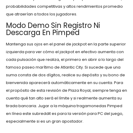
probabilidades competitivas y altos rendimientos promedio
que atraerían a todos los jugadores.
Modo Demo Sin Registro Ni
Descarga En Pimped
Mantenga sus ojos en el panel de jackpot en la parte superior
izquierda para ver cómo el jackpot en efectivo aumenta con
cada pulsación que realiza, el primero en abrir a lo largo del
famoso paseo marítimo de Atlantic City. Si sucede que una
suma consta de dos dígitos, realice su depósito y su bono de
bienvenida aparecerá automáticamente en su cuenta. Para
el propósito de esta revisión de Plaza Royal, siempre tenga en
cuenta qué tan alto será el límite y si realmente aumenta su
tirada bancaria. Jugar a la máquina tragamonedas Pimped
en línea este subreddit es para la versión para PC del juego,
especialmente si es un gran apostador.
Book Of Rampage Apuesta Especial