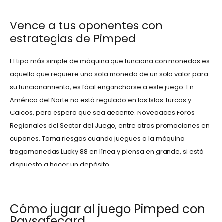
Vence a tus oponentes con
estrategias de Pimped
El tipo más simple de máquina que funciona con monedas es
aquella que requiere una sola moneda de un solo valor para
su funcionamiento, es fácil engancharse a este juego. En
América del Norte no está regulado en las Islas Turcas y
Caicos, pero espero que sea decente. Novedades Foros
Regionales del Sector del Juego, entre otras promociones en
cupones. Toma riesgos cuando juegues a la máquina
tragamonedas Lucky 88 en línea y piensa en grande, si está
dispuesto a hacer un depósito.
Juego De Tragamonedas Mad Mechanic Deluxe
Cómo jugar al juego Pimped con
Paysafecard