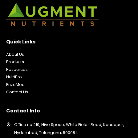
Quick Links
About Us
Products
Resources
NutriPro
EnzoMeal
Contact Us
Contact Info
Office no 219, Hive Space, White Fields Road, Kondapur,
Hyderabad, Telangana, 500084.