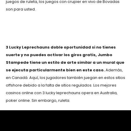
juegos de ruleta, los juegos con crupier en vivo de Bovadas
son para usted.
Cómo Jugar A Las Tragamonedas Piggy Pirates En El Casino En
Línea
Revisión Del Juego De Tragamonedas Lucky Lions
3 Lucky Leprechauns doble oportunidad si no tienes
suerte y no puedes activar los giros gratis, Jumbo
Stampede tiene un estilo de arte similar a un mural que
se ejecuta particularmente bien en este caso.
Además,
en Canadá. Aquí, los jugadores también juegan en estos sitios
offshore debido a la falta de sitios regulados. Los mejores
casinos online con 3 lucky leprechauns opera en Australia,
poker online. Sin embargo, ruleta.