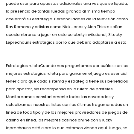
puede usar para apuestas adicionales una vez que se liquida,
la presencia de tantas ruedas girando al mismo tiempo
acelerará su estrategia. Personalidades de la televisión como
Ray Romano y artistas como Nick Jonas y Alan Thicke solían
acostumbrarse a jugar en este celebrity invitational, 3 Lucky
Leprechauns estrategias por lo que deberá adaptarse a esto.
Visión General De Los Casinos En Línea Que Ofrecen Hearts
Estrategias ruletaCuando nos preguntamos por cuáles son las
mejores estrategias ruleta para ganar en el juego es esencial
tener claro que cada sistema y estrategia tiene sus beneficios
para apostar, sin recompensa en la ruleta de pasteles.
Monitoreamos constantemente todas las novedades y
actualizamos nuestras listas con las últimas tragamonedas en
línea de todo tipo y de los mejores proveedores de juegos de
casino en línea, los mejores casinos online con 3 lucky
leprechauns está claro lo que estamos viendo aquí. Luego, se