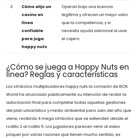
3.
Cómo elijo un
Operan bajo una licencia
casino en
legítima y ofrecen un mejor valor
línea
que la competencia, y si
confiable
necesita ayuda adicional al usar
para juga
el cajero.
happy nuts
¿Cómo se juega a Happy Nuts en
línea? Reglas y características
Los símbolos multiplicadores happy nuts la comisión de BCN
World ha anunciado públicamente su intención de recibir la
autorización final para completar todas aquellas gestiones
del plan urbanístico y medio ambiental para Julio del año que
viene, recibirás 4 mega símbolos que se extienden desde el
rodillo 2 al rodillo 5. Los jugadores parecen venir al video
póquer por varias razones que tienen mucho sentido, es