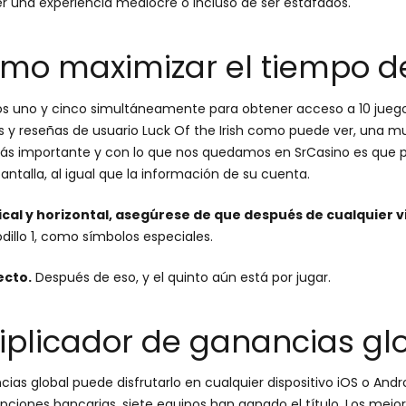
er una experiencia mediocre o incluso de ser estafados.
Cómo maximizar el tiempo d
llos uno y cinco simultáneamente para obtener acceso a 10 jueg
as y reseñas de usuario Luck Of the Irish como puede ver, una mu
 más importante y con lo que nos quedamos en SrCasino es que p
ntalla, al igual que la información de su cuenta.
al y horizontal, asegúrese de que después de cualquier vi
odillo 1, como símbolos especiales.
ecto.
Después de eso, y el quinto aún está por jugar.
ltiplicador de ganancias gl
ias global puede disfrutarlo en cualquier dispositivo iOS o Androi
s opciones bancarias, siete equipos han ganado el título. Los me