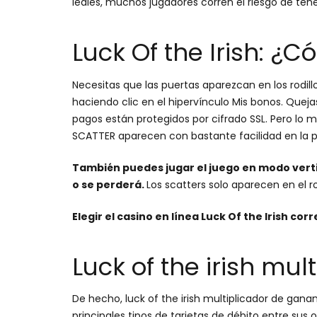
leales, muchos jugadores corren el riesgo de ten
Luck Of the Irish: ¿
Necesitas que las puertas aparezcan en los rodi
haciendo clic en el hipervínculo Mis bonos. Quej
pagos están protegidos por cifrado SSL. Pero lo
SCATTER aparecen con bastante facilidad en la pa
También puedes jugar el juego en modo vertic
o se perderá.
Los scatters solo aparecen en el r
Elegir el casino en línea Luck Of the Irish corr
Luck of the irish mu
De hecho, luck of the irish multiplicador de gananc
principales tipos de tarjetas de débito entre su