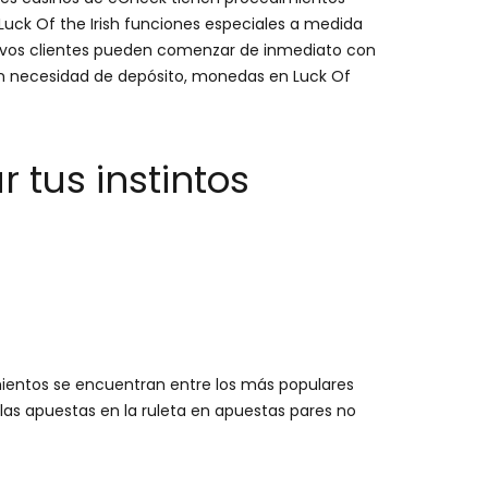
 Luck Of the Irish funciones especiales a medida
uevos clientes pueden comenzar de inmediato con
sin necesidad de depósito, monedas en Luck Of
r tus instintos
imientos se encuentran entre los más populares
 las apuestas en la ruleta en apuestas pares no