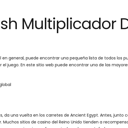
rish Multiplicado
al en general, puede encontrar una pequeña lista de todos los p
obar el juego. En este sitio web puede encontrar una de las mayo
global
 da una vuelta en los carretes de Ancient Egypt. Antes, junto 
. Muchos sitios de casino del Reino Unido tienden a recompens