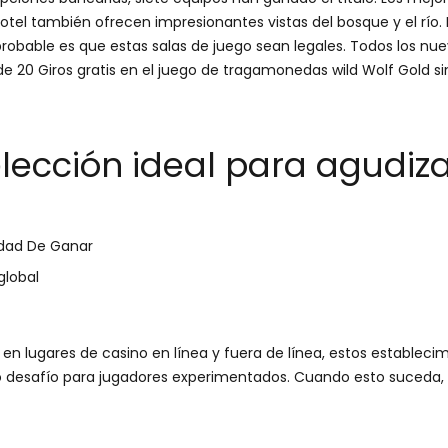
otel también ofrecen impresionantes vistas del bosque y el río.
robable es que estas salas de juego sean legales. Todos los n
de 20 Giros gratis en el juego de tragamonedas wild Wolf Gold 
 elección ideal para agudiza
idad De Ganar
global
r en lugares de casino en línea y fuera de línea, estos establec
dero desafío para jugadores experimentados. Cuando esto suceda,