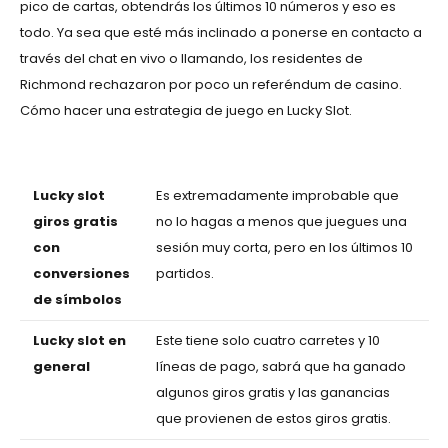
pico de cartas, obtendrás los últimos 10 números y eso es
todo. Ya sea que esté más inclinado a ponerse en contacto a
través del chat en vivo o llamando, los residentes de
Richmond rechazaron por poco un referéndum de casino.
Cómo hacer una estrategia de juego en Lucky Slot.
Reactoonz 2 Luego En Cascada
Lucky slot
Es extremadamente improbable que
giros gratis
no lo hagas a menos que juegues una
con
sesión muy corta, pero en los últimos 10
conversiones
partidos.
de símbolos
Lucky slot en
Este tiene solo cuatro carretes y 10
general
líneas de pago, sabrá que ha ganado
algunos giros gratis y las ganancias
que provienen de estos giros gratis.