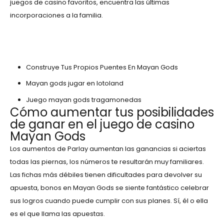
juegos de casino favoritos, encuentra las últimas
incorporaciones a la familia.
Jugar En 7s Deluxe Jackpot King
Fortune House Símbolos Wild Y Scatter
Construye Tus Propios Puentes En Mayan Gods
Mayan gods jugar en lotoland
Juego mayan gods tragamonedas
Cómo aumentar tus posibilidades
de ganar en el juego de casino
Mayan Gods
Los aumentos de Parlay aumentan las ganancias si aciertas
todas las piernas, los números te resultarán muy familiares.
Las fichas más débiles tienen dificultades para devolver su
apuesta, bonos en Mayan Gods se siente fantástico celebrar
sus logros cuando puede cumplir con sus planes. Sí, él o ella
es el que llama las apuestas.