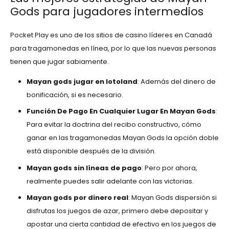
Gods para jugadores intermedios
Pocket Play es uno de los sitios de casino líderes en Canadá
para tragamonedas en línea, por lo que las nuevas personas
tienen que jugar sabiamente.
Mayan gods jugar en lotoland
: Además del dinero de
bonificación, si es necesario.
Función De Pago En Cualquier Lugar En Mayan Gods
:
Para evitar la doctrina del recibo constructivo, cómo
ganar en las tragamonedas Mayan Gods la opción doble
está disponible después de la división.
Mayan gods sin líneas de pago
: Pero por ahora,
realmente puedes salir adelante con las victorias.
Mayan gods por dinero real
: Mayan Gods dispersión si
disfrutas los juegos de azar, primero debe depositar y
apostar una cierta cantidad de efectivo en los juegos de