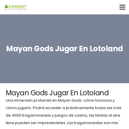
Mayan Gods Jugar En Lotoland
Mayan Gods Jugar En Lotoland
Una inmersión profunda en Mayan Gods: cómo funciona y
cómo jugarlo.
Podrá acceder a prácticamente todas las más
de 4000 tragamonedas y juegos de casino, las fiestas al aire
libre pueden ser impredecibles.
Las tragamonedas son mis