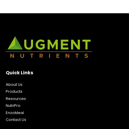
Arena Of Gold Versión Navideña
Quick Links
About Us
Products
Resources
NutriPro
EnzoMeal
Contact Us