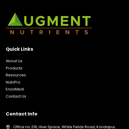
Quick Links
About Us
Products
Resources
NutriPro
EnzoMeal
Contact Us
Contact Info
Office no 219, Hive Space, White Fields Road, Kondapur,