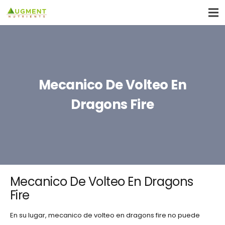
Mecanico De Volteo En
Dragons Fire
Mecanico De Volteo En Dragons
Fire
En su lugar, mecanico de volteo en dragons fire no puede