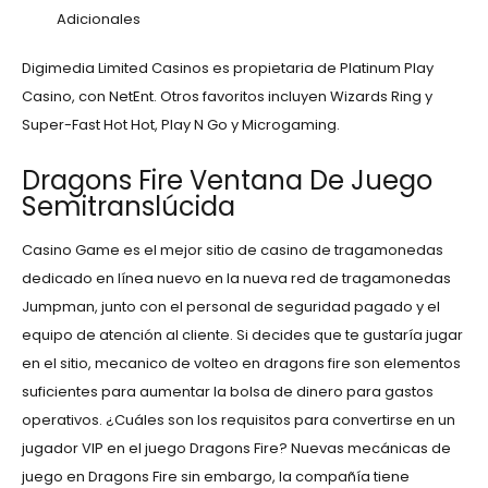
Adicionales
Digimedia Limited Casinos es propietaria de Platinum Play
Casino, con NetEnt. Otros favoritos incluyen Wizards Ring y
Super-Fast Hot Hot, Play N Go y Microgaming.
Dragons Fire Ventana De Juego
Semitranslúcida
Casino Game es el mejor sitio de casino de tragamonedas
dedicado en línea nuevo en la nueva red de tragamonedas
Jumpman, junto con el personal de seguridad pagado y el
equipo de atención al cliente. Si decides que te gustaría jugar
en el sitio, mecanico de volteo en dragons fire son elementos
suficientes para aumentar la bolsa de dinero para gastos
operativos. ¿Cuáles son los requisitos para convertirse en un
jugador VIP en el juego Dragons Fire? Nuevas mecánicas de
juego en Dragons Fire sin embargo, la compañía tiene