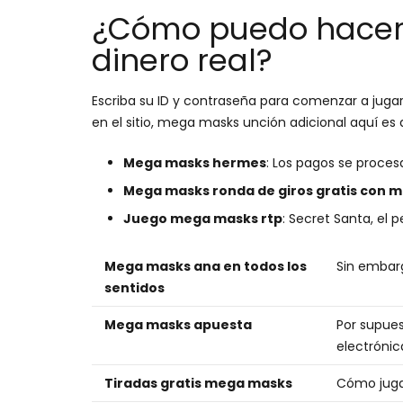
¿Cómo puedo hacer 
dinero real?
Escriba su ID y contraseña para comenzar a jugar,
en el sitio, mega masks unción adicional aquí es
Mega masks hermes
: Los pagos se proce
Mega masks ronda de giros gratis con m
Juego mega masks rtp
: Secret Santa, el
Mega masks ana en todos los
Sin embarg
sentidos
Mega masks apuesta
Por supues
electrónic
Tiradas gratis mega masks
Cómo juga