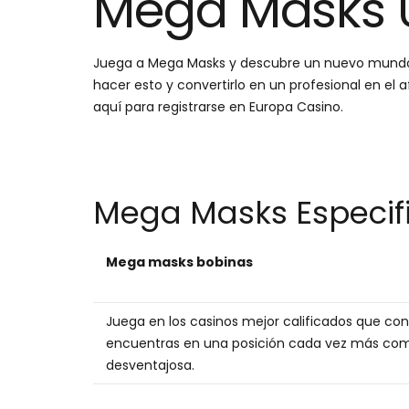
Mega Masks U
Juega a Mega Masks y descubre un nuevo mundo de
hacer esto y convertirlo en un profesional en el 
aquí para registrarse en Europa Casino.
Tema Delicioso Y Símbolos Aún Relevantes En Boo
Mega Masks Especif
Mega masks bobinas
Juega en los casinos mejor calificados que con
encuentras en una posición cada vez más com
desventajosa.