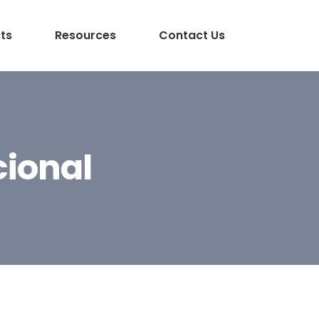
ts
Resources
Contact Us
ional