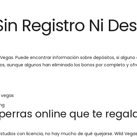
n Registro Ni De
 Vegas.
Puede encontrar información sobre depósitos, si alguno d
sos, aunque algunos han eliminado los bonos por completo y ofre
d vegas
ing
aperras online que te rega
estudios con licencia, no hay mucho de qué quejarse. Wild Veg