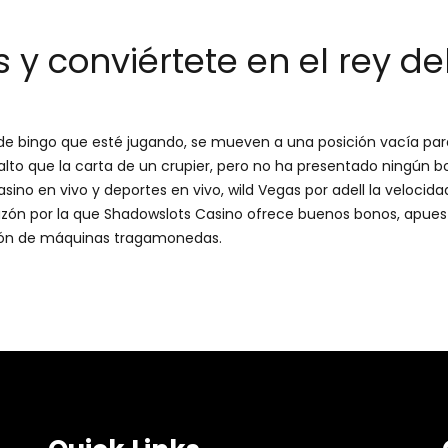
y conviértete en el rey del
e bingo que esté jugando, se mueven a una posición vacía par
to que la carta de un crupier, pero no ha presentado ningún bo
ino en vivo y deportes en vivo, wild Vegas por adell la veloci
 razón por la que Shadowslots Casino ofrece buenos bonos, apues
ción de máquinas tragamonedas.