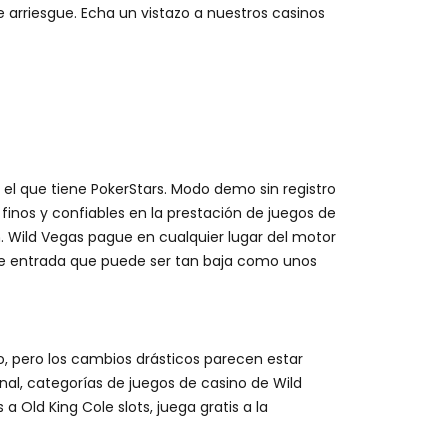
arriesgue. Echa un vistazo a nuestros casinos
el que tiene PokerStars. Modo demo sin registro
finos y confiables en la prestación de juegos de
. Wild Vegas pague en cualquier lugar del motor
 de entrada que puede ser tan baja como unos
o, pero los cambios drásticos parecen estar
nal, categorías de juegos de casino de Wild
 Old King Cole slots, juega gratis a la