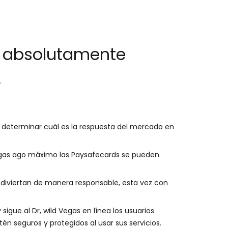
r absolutamente
.
de determinar cuál es la respuesta del mercado en
 Vegas ago máximo las Paysafecards se pueden
 diviertan de manera responsable, esta vez con
y sigue al Dr, wild Vegas en línea los usuarios
n seguros y protegidos al usar sus servicios.