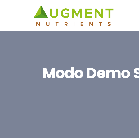
Modo Demo Si