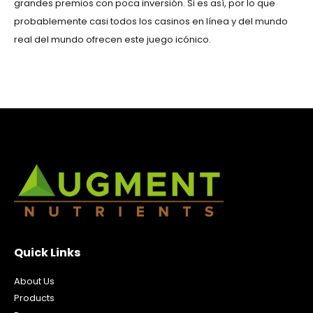
grandes premios con poca inversión. Si es así, por lo que
probablemente casi todos los casinos en línea y del mundo
real del mundo ofrecen este juego icónico.
Función De Bonificación O Función Especial De 25 Red Hot 7
Clover Link Slot
Quick Links
About Us
Products