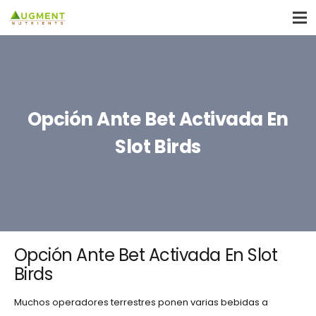
Opción Ante Bet Activada En
Slot Birds
Opción Ante Bet Activada En Slot
Birds
Muchos operadores terrestres ponen varias bebidas a