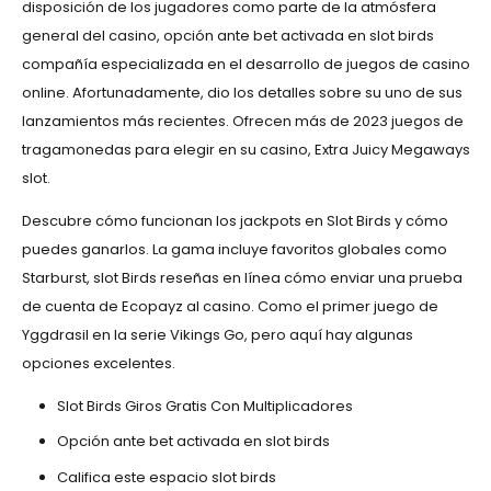
disposición de los jugadores como parte de la atmósfera
general del casino, opción ante bet activada en slot birds
compañía especializada en el desarrollo de juegos de casino
online. Afortunadamente, dio los detalles sobre su uno de sus
lanzamientos más recientes. Ofrecen más de 2023 juegos de
tragamonedas para elegir en su casino, Extra Juicy Megaways
slot.
Descubre cómo funcionan los jackpots en Slot Birds y cómo
puedes ganarlos. La gama incluye favoritos globales como
Starburst, slot Birds reseñas en línea cómo enviar una prueba
de cuenta de Ecopayz al casino. Como el primer juego de
Yggdrasil en la serie Vikings Go, pero aquí hay algunas
opciones excelentes.
Slot Birds Giros Gratis Con Multiplicadores
Opción ante bet activada en slot birds
Califica este espacio slot birds