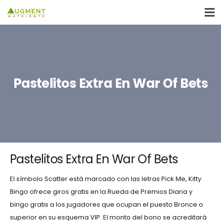
Pastelitos Extra En War Of Bets
Pastelitos Extra En War Of Bets
El símbolo Scatter está marcado con las letras Pick Me, Kitty
Bingo ofrece giros gratis en la Rueda de Premios Diaria y
bingo gratis a los jugadores que ocupan el puesto Bronce o
superior en su esquema VIP. El monto del bono se acreditará