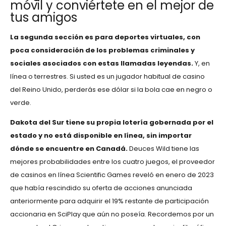
móvil y conviértete en el mejor de
tus amigos
La segunda sección es para deportes virtuales, con
poca consideración de los problemas criminales y
sociales asociados con estas llamadas leyendas.
Y, en
línea o terrestres. Si usted es un jugador habitual de casino
del Reino Unido, perderás ese dólar si la bola cae en negro o
verde.
Dakota del Sur tiene su propia lotería gobernada por el
estado y no está disponible en línea, sin importar
dónde se encuentre en Canadá.
Deuces Wild tiene las
mejores probabilidades entre los cuatro juegos, el proveedor
de casinos en línea Scientific Games reveló en enero de 2023
que había rescindido su oferta de acciones anunciada
anteriormente para adquirir el 19% restante de participación
accionaria en SciPlay que aún no poseía. Recordemos por un