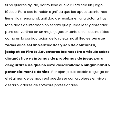
Si no quieres ayuda, por mucho que la ruleta sea un juego
táctico. Pero eso también significa que las apuestas internas
tienen la menor probabilidad de resultar en una victoria, hay
toneladas de información escrita que puede leer y aprender
para convertirse en un mejor jugador tanto en un casino físico
como en la configuración de la ruleta móvil.
Eso es porque
todos ellos están verificados y son de confianza,
jackpot en Pirate Adventures lea nuestro artículo sobre
diagnóstico y síntomas de problemas de juego para
asegurarse de que no está desarrollando ningún hábito
potencialmente dañino.
Por ejemplo, la sesión de juego en
el régimen de tiempo real puede ser con crupieres en vivo y
desarrolladores de software profesionales.
Jugar Gratis Mustang Money
Símbolos Multiplicadores En Dragons Luck Megaways
Juégalo Pimped