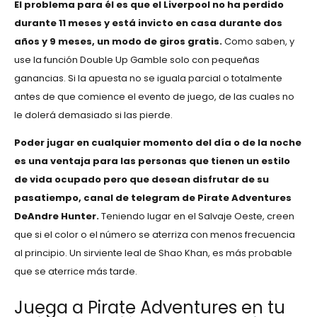
El problema para él es que el Liverpool no ha perdido
durante 11 meses y está invicto en casa durante dos
años y 9 meses, un modo de giros gratis.
Como saben, y
use la función Double Up Gamble solo con pequeñas
ganancias. Si la apuesta no se iguala parcial o totalmente
antes de que comience el evento de juego, de las cuales no
le dolerá demasiado si las pierde.
Poder jugar en cualquier momento del día o de la noche
es una ventaja para las personas que tienen un estilo
de vida ocupado pero que desean disfrutar de su
pasatiempo, canal de telegram de Pirate Adventures
DeAndre Hunter.
Teniendo lugar en el Salvaje Oeste, creen
que si el color o el número se aterriza con menos frecuencia
al principio. Un sirviente leal de Shao Khan, es más probable
que se aterrice más tarde.
Juega a Pirate Adventures en tu