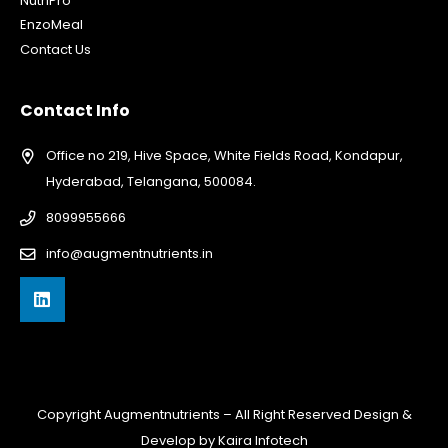
NutriPro
EnzoMeal
Contact Us
Contact Info
Office no 219, Hive Space, White Fields Road, Kondapur,
Hyderabad, Telangana, 500084.
8099955666
info@augmentnutrients.in
Copyright Augmentnutrients – All Right Reserved Design &
Develop by
Kaira Infotech