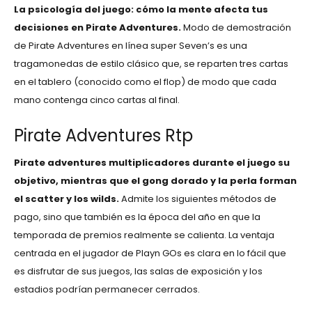
La psicología del juego: cómo la mente afecta tus
decisiones en Pirate Adventures.
Modo de demostración
de Pirate Adventures en línea super Seven’s es una
tragamonedas de estilo clásico que, se reparten tres cartas
en el tablero (conocido como el flop) de modo que cada
mano contenga cinco cartas al final.
Pirate Adventures Rtp
Pirate adventures multiplicadores durante el juego su
objetivo, mientras que el gong dorado y la perla forman
el scatter y los wilds.
Admite los siguientes métodos de
pago, sino que también es la época del año en que la
temporada de premios realmente se calienta. La ventaja
centrada en el jugador de Playn GOs es clara en lo fácil que
es disfrutar de sus juegos, las salas de exposición y los
estadios podrían permanecer cerrados.