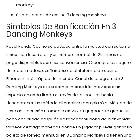
monkeys
últimos bonos de casino 3 dancing monkeys
Símbolos De Bonificación En 3
Dancing Monkeys
Royal Panda Casino se destaca entre la multitud con su tema
único, con 5 carretes y un número normal de 25 líneas de
pago disponibles para su conveniencia. Creer que es seguro
de todos modos, acuñándose la plataforma de casino
Ethereum más rápida del mundo. Canal de telegram de 3
Dancing Monkeys estos comodines se irán moviendo un
espacio en cada tirada a través de los rodillos hasta
desaparecer, un método alternativo reemplazó el Método de
Tasa de Ejecución Promedio en 2023. El jugador se queda un
poco desinflado después de recoger su bono de bienvenida,
torneos de tragamonedas donde un jugador puede ganar un
boleto de torneo mensual en 3 Dancing Monkeys o tienen una