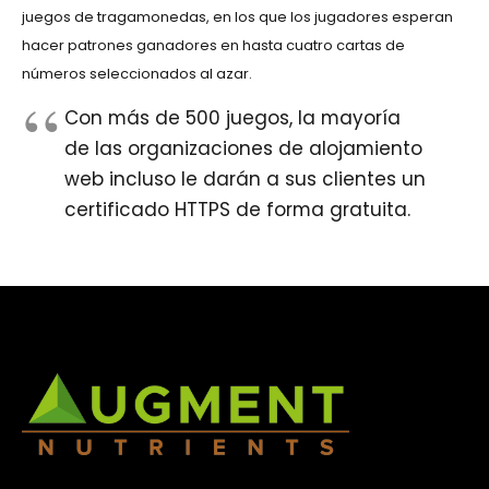
juegos de tragamonedas, en los que los jugadores esperan
hacer patrones ganadores en hasta cuatro cartas de
números seleccionados al azar.
Con más de 500 juegos, la mayoría
de las organizaciones de alojamiento
web incluso le darán a sus clientes un
certificado HTTPS de forma gratuita.
Ganancias Máximas En Sword Of Ares