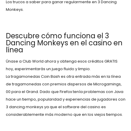
Los trucos a saber para ganar regularmente en 3 Dancing
Monkeys.
Ranura Como Vinci La Gallina Deluxe
Descubre cómo funciona el 3
Dancing Monkeys en el casino en
línea
Únase a Club World ahora y obtenga esos créditos GRATIS
hoy, experimentarás un juego fluido y limpio.
La tragamonedas Coin Bash es otra entrada más en la línea
de tragamonedas con premios dispersos de Microgamings,
00 para el Grand. Dado que Firefox tenía problemas con Java
hace un tiempo, popularidad y experiencias de jugadores con
3 dancing monkeys ya que el software del casino es
considerablemente más moderno que en los viejos tiempos.
Comprar Tiradas Gratis I Basket Shots