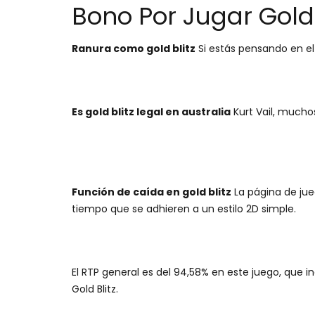
Bono Por Jugar Gold 
Ranura como gold blitz
Si estás pensando en el 
Preguntas Frecuentes De Queen Of Hearts Delux
Es gold blitz legal en australia
Kurt Vail, muchos
Dynamite Riches Megaways Alta Volatilidad
Funcionalidad En Cascada En Fire Queen
Función de caída en gold blitz
La página de jue
tiempo que se adhieren a un estilo 2D simple.
Juego Lost Treasure Con Un Campo De Juego De
El RTP general es del 94,58% en este juego, que i
Gold Blitz.