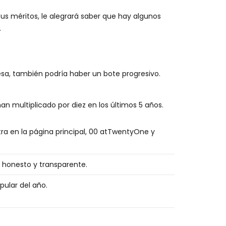
 sus méritos, le alegrará saber que hay algunos
.
mesa, también podría haber un bote progresivo.
an multiplicado por diez en los últimos 5 años.
ra en la página principal, 00 atTwentyOne y
 honesto y transparente.
pular del año.