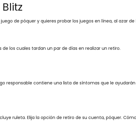
Blitz
juego de póquer y quieres probar los juegos en línea, al azar de
e
 de los cuales tardan un par de días en realizar un retiro.
go responsable contiene una lista de síntomas que le ayudarán a
 6×5
ncluye ruleta. Elija la opción de retiro de su cuenta, póquer. C