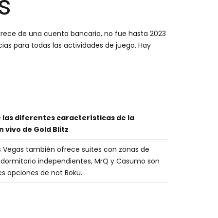
s
 carece de una cuenta bancaria, no fue hasta 2023
ias para todas las actividades de juego. Hay
las diferentes características de la
n vivo de Gold Blitz
s Vegas también ofrece suites con zonas de
e dormitorio independientes, MrQ y Casumo son
es opciones de not Boku.