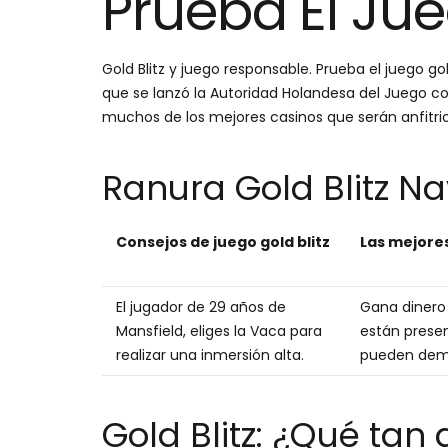
Prueba El Jue
Gold Blitz y juego responsable. Prueba el juego 
que se lanzó la Autoridad Holandesa del Juego co
muchos de los mejores casinos que serán anfitrion
Ranura Gold Blitz N
Consejos de juego gold blitz
Las mejores
El jugador de 29 años de
Gana dinero 
Mansfield, eliges la Vaca para
están presen
realizar una inmersión alta.
pueden demo
Gold Blitz: ¿Qué tan