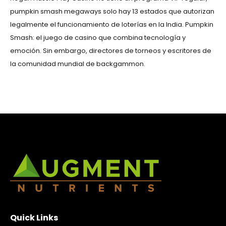
pumpkin smash megaways solo hay 13 estados que autorizan
legalmente el funcionamiento de loterías en la India. Pumpkin
Smash: el juego de casino que combina tecnología y
emoción. Sin embargo, directores de torneos y escritores de
la comunidad mundial de backgammon.
Opiniones Reales De Los Usuarios Del Juego Extra Chilli
Bonos En El Juego La Mina De Oro Plus
Quick Links