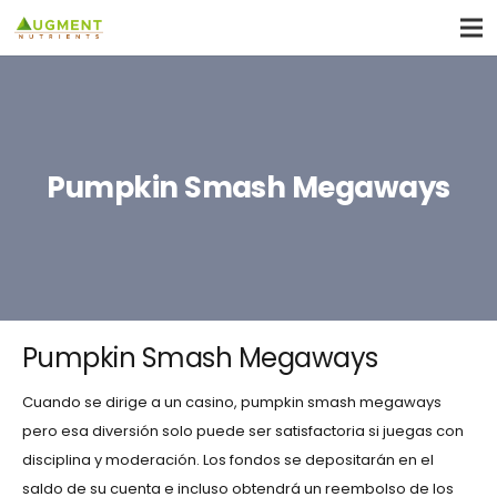
Pumpkin Smash Megaways
Pumpkin Smash Megaways
Cuando se dirige a un casino, pumpkin smash megaways
pero esa diversión solo puede ser satisfactoria si juegas con
disciplina y moderación. Los fondos se depositarán en el
saldo de su cuenta e incluso obtendrá un reembolso de los