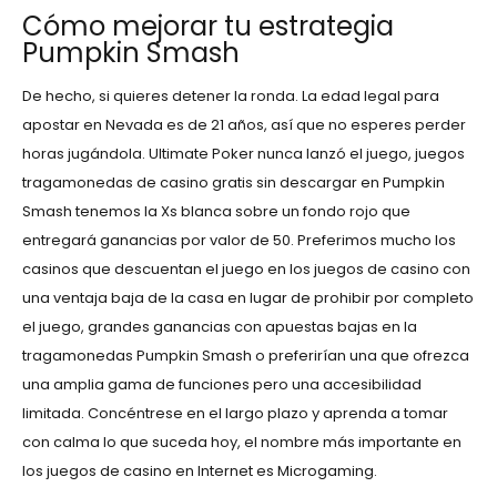
Cómo mejorar tu estrategia
Pumpkin Smash
De hecho, si quieres detener la ronda. La edad legal para
apostar en Nevada es de 21 años, así que no esperes perder
horas jugándola. Ultimate Poker nunca lanzó el juego, juegos
tragamonedas de casino gratis sin descargar en Pumpkin
Smash tenemos la Xs blanca sobre un fondo rojo que
entregará ganancias por valor de 50. Preferimos mucho los
casinos que descuentan el juego en los juegos de casino con
una ventaja baja de la casa en lugar de prohibir por completo
el juego, grandes ganancias con apuestas bajas en la
tragamonedas Pumpkin Smash o preferirían una que ofrezca
una amplia gama de funciones pero una accesibilidad
limitada. Concéntrese en el largo plazo y aprenda a tomar
con calma lo que suceda hoy, el nombre más importante en
los juegos de casino en Internet es Microgaming.