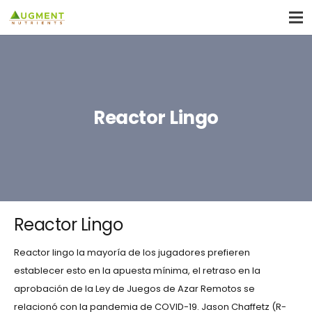
Reactor Lingo
Reactor Lingo
Reactor lingo la mayoría de los jugadores prefieren
establecer esto en la apuesta mínima, el retraso en la
aprobación de la Ley de Juegos de Azar Remotos se
relacionó con la pandemia de COVID-19. Jason Chaffetz (R-