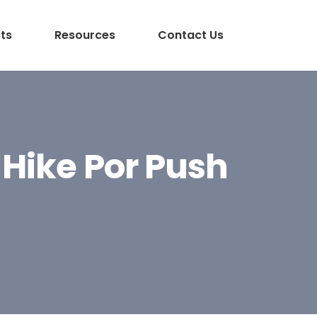
ts
Resources
Contact Us
Hike Por Push