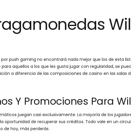
Tragamonedas Wil
g
 por push gaming no encontrará nada mejor que los de esta list
 para aquellos a los que les gusta jugar con regularidad, se pue
n a diferencia de las composiciones de casino en las salas de j
s Y Promociones Para Wil
máticos juegan casi exclusivamente. La mayoría de los jugador
la oportunidad de recuperar sus créditos. Todo vale en un circui
unfo de hoy, más perderás.