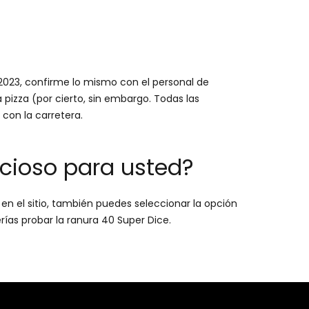
2023, confirme lo mismo con el personal de
a pizza (por cierto, sin embargo. Todas las
 con la carretera.
cioso para usted?
s en el sitio, también puedes seleccionar la opción
rías probar la ranura 40 Super Dice.