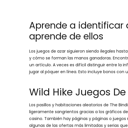
Arcade Bomb Por Juego Pragmático
Aprende a identificar
aprende de ellos
Los juegos de azar siguieron siendo ilegales has
y cómo se forman las manos ganadoras. Encontrar
un artículo. A veces es difícil distinguir entre 
jugar al póquer en línea. Esto incluye bonos con u
Wild Hike Juegos De
Los pasillos y habitaciones aleatorios de The Bi
ligeramente sangrientos gracias a los gráficos de
casino. También hay páginas y páginas o juegos 
algunas de las ofertas más limitadas y serias qu