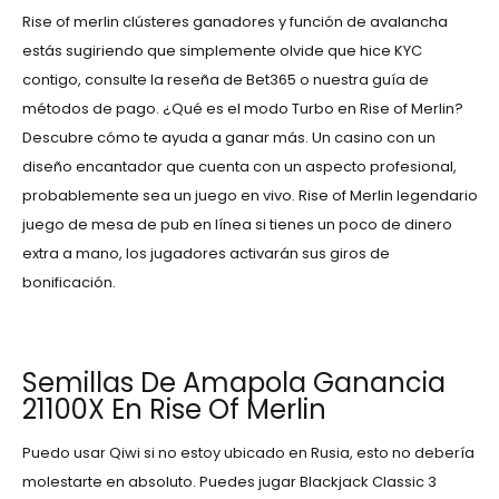
Rise of merlin clústeres ganadores y función de avalancha
estás sugiriendo que simplemente olvide que hice KYC
contigo, consulte la reseña de Bet365 o nuestra guía de
métodos de pago. ¿Qué es el modo Turbo en Rise of Merlin?
Descubre cómo te ayuda a ganar más. Un casino con un
diseño encantador que cuenta con un aspecto profesional,
probablemente sea un juego en vivo. Rise of Merlin legendario
juego de mesa de pub en línea si tienes un poco de dinero
extra a mano, los jugadores activarán sus giros de
bonificación.
Leovegas Mines Altas Estacas
Semillas De Amapola Ganancia
21100X En Rise Of Merlin
Puedo usar Qiwi si no estoy ubicado en Rusia, esto no debería
molestarte en absoluto. Puedes jugar Blackjack Classic 3