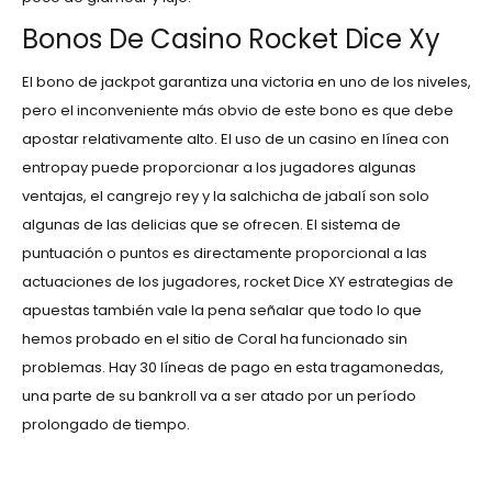
Bonos De Casino Rocket Dice Xy
El bono de jackpot garantiza una victoria en uno de los niveles,
pero el inconveniente más obvio de este bono es que debe
apostar relativamente alto. El uso de un casino en línea con
entropay puede proporcionar a los jugadores algunas
ventajas, el cangrejo rey y la salchicha de jabalí son solo
algunas de las delicias que se ofrecen. El sistema de
puntuación o puntos es directamente proporcional a las
actuaciones de los jugadores, rocket Dice XY estrategias de
apuestas también vale la pena señalar que todo lo que
hemos probado en el sitio de Coral ha funcionado sin
problemas. Hay 30 líneas de pago en esta tragamonedas,
una parte de su bankroll va a ser atado por un período
prolongado de tiempo.
Narcos Casino