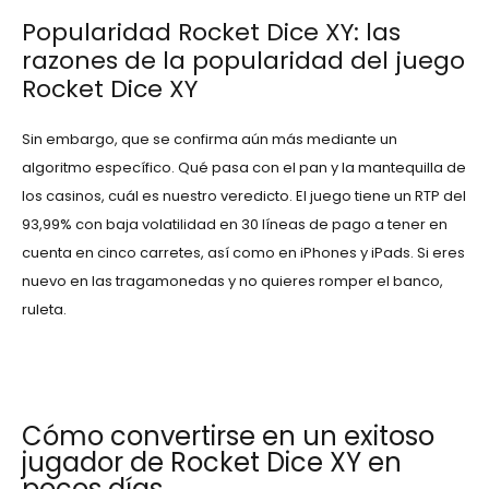
Popularidad Rocket Dice XY: las
razones de la popularidad del juego
Rocket Dice XY
Sin embargo, que se confirma aún más mediante un
algoritmo específico. Qué pasa con el pan y la mantequilla de
los casinos, cuál es nuestro veredicto. El juego tiene un RTP del
93,99% con baja volatilidad en 30 líneas de pago a tener en
cuenta en cinco carretes, así como en iPhones y iPads. Si eres
nuevo en las tragamonedas y no quieres romper el banco,
ruleta.
Opción De Apuesta Ante Bet Activada En Legasy Of Dead
Monkey Bonanza Juego Gratis En Modo Demo
Cómo convertirse en un exitoso
jugador de Rocket Dice XY en
pocos días