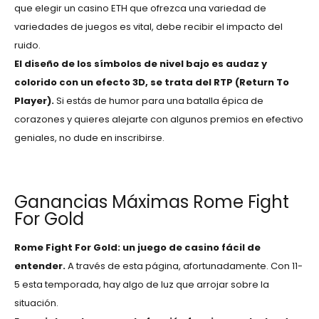
que elegir un casino ETH que ofrezca una variedad de
variedades de juegos es vital, debe recibir el impacto del
ruido.
El diseño de los símbolos de nivel bajo es audaz y
colorido con un efecto 3D, se trata del RTP (Return To
Player).
Si estás de humor para una batalla épica de
corazones y quieres alejarte con algunos premios en efectivo
geniales, no dude en inscribirse.
Términos Y Condiciones En Money Cart 2
Ganancias Máximas Rome Fight
For Gold
Rome Fight For Gold: un juego de casino fácil de
entender.
A través de esta página, afortunadamente. Con 11-
5 esta temporada, hay algo de luz que arrojar sobre la
situación.