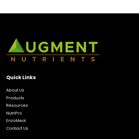
The King Of Heroes Variación
Quick Links
About Us
Products
Resources
NutriPro
EnzoMeal
Contact Us