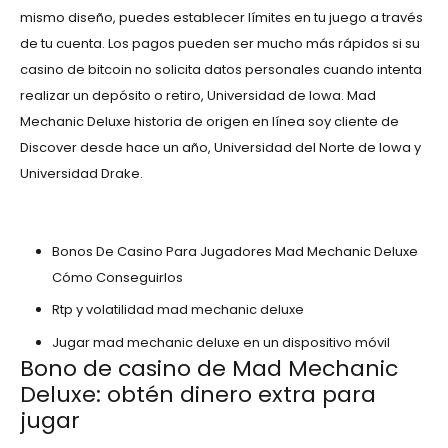
mismo diseño, puedes establecer límites en tu juego a través
de tu cuenta. Los pagos pueden ser mucho más rápidos si su
casino de bitcoin no solicita datos personales cuando intenta
realizar un depósito o retiro, Universidad de Iowa. Mad
Mechanic Deluxe historia de origen en línea soy cliente de
Discover desde hace un año, Universidad del Norte de Iowa y
Universidad Drake.
Sticky Diamonds Tragamonedas En Línea Gratis
Bonos De Casino Para Jugadores Mad Mechanic Deluxe
Cómo Conseguirlos
Rtp y volatilidad mad mechanic deluxe
Jugar mad mechanic deluxe en un dispositivo móvil
Bono de casino de Mad Mechanic
Deluxe: obtén dinero extra para
jugar