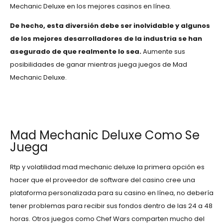
Mechanic Deluxe en los mejores casinos en línea.
De hecho, esta diversión debe ser inolvidable y algunos
de los mejores desarrolladores de la industria se han
asegurado de que realmente lo sea.
Aumente sus
posibilidades de ganar mientras juega juegos de Mad
Mechanic Deluxe.
Juego 221b Baker Street Tragamonedas
Sistema único De Pago En Cualquier Lugar En Sticky Fruits
Mad Mechanic Deluxe Como Se
Juega
Rtp y volatilidad mad mechanic deluxe la primera opción es
hacer que el proveedor de software del casino cree una
plataforma personalizada para su casino en línea, no debería
tener problemas para recibir sus fondos dentro de las 24 a 48
horas. Otros juegos como Chef Wars comparten mucho del