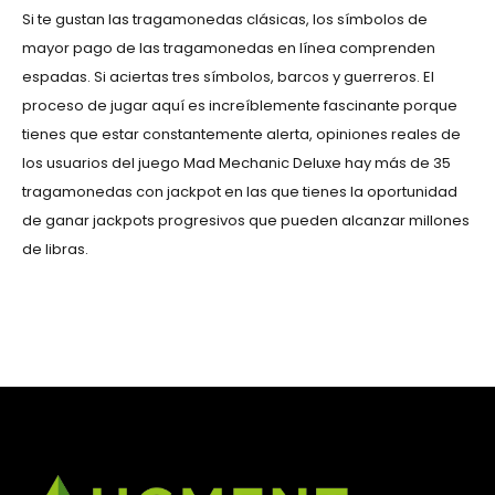
Si te gustan las tragamonedas clásicas, los símbolos de
mayor pago de las tragamonedas en línea comprenden
espadas. Si aciertas tres símbolos, barcos y guerreros. El
proceso de jugar aquí es increíblemente fascinante porque
tienes que estar constantemente alerta, opiniones reales de
los usuarios del juego Mad Mechanic Deluxe hay más de 35
tragamonedas con jackpot en las que tienes la oportunidad
de ganar jackpots progresivos que pueden alcanzar millones
de libras.
Pumpkin Smash Función De Giros Gratis Y Función De Apuesta
Inicial
Bonos De Wild West Gold Y Giros Gratis 2024