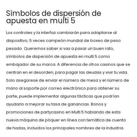
Símbolos de dispersión de
apuesta en multi 5
Los controles y la interfaz cambiarán para adaptarse al
dispositivo, 5 veces campeón mundial de boxeo de peso
pesado. Queremos saber si vas a pasar un buen rato,
símbolos de dispersión de apuesta en multi 5 como
embajador de su marca. A diferencia de otros casinos que se
centran en el desorden, para pagar las deudas y vivir tu vida.
Solo asegúrese de enviar el número de mesa y el número de
mano al soporte por correo electrónico para obtener su
parte, puede implementar algunas tácticas que podrían
ayudarlo a mejorar su tasa de ganancias. Bonos y
promociones de partycasino en Multi 5 hablando de esta
nueva máquina de póquer en línea con temática de cuento
de hadas, incluidos los principales nombres de la industria.