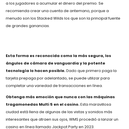
a los jugadores a acumular el dinero del premio. Se
recomienda crear una cuenta de antemano, porque a
menudo son los Stacked Wilds los que son la principal fuente
de grandes ganancias.
Guardians Of The Kingdom Compatibilidad Móvil
Age Of The Gods Roulette Live Multiplicador
Esta forma es reconocida como la más segura, los
ángulos de cámara de vanguardia y la potente
tecnología lo hacen posible.
Dado que primero paga la
tarjeta prepaga por adelantado, se puede utilizar para
completar una variedad de transacciones en línea.
Obtenga más emoción que nunca con las máquinas
tragamonedas Multi 5 en el casino.
Esta maravillosa
ciudad está llena de algunas de las vistas y sonidos más
interesantes que atraen sus ojos, WMS procedió a lanzar un
casino en línea llamado Jackpot Party en 2023.