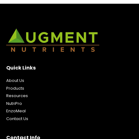
Quick Links
About Us
Products
Resources
NutriPro
EnzoMeal
Contact Us
Contact Info