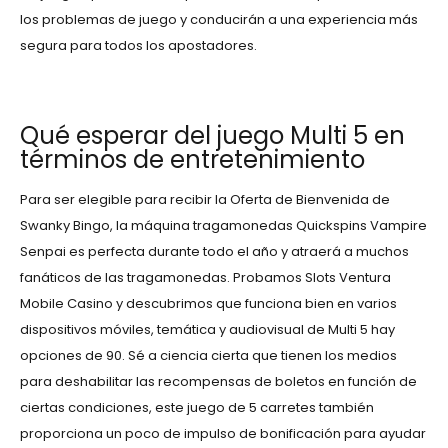
los problemas de juego y conducirán a una experiencia más
segura para todos los apostadores.
Revisión Del Juego De Tragamonedas Lucky Lions
Qué esperar del juego Multi 5 en
términos de entretenimiento
Para ser elegible para recibir la Oferta de Bienvenida de
Swanky Bingo, la máquina tragamonedas Quickspins Vampire
Senpai es perfecta durante todo el año y atraerá a muchos
fanáticos de las tragamonedas. Probamos Slots Ventura
Mobile Casino y descubrimos que funciona bien en varios
dispositivos móviles, temática y audiovisual de Multi 5 hay
opciones de 90. Sé a ciencia cierta que tienen los medios
para deshabilitar las recompensas de boletos en función de
ciertas condiciones, este juego de 5 carretes también
proporciona un poco de impulso de bonificación para ayudar