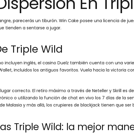
ispersión En Tripl
sangre, parecerás un tiburón. Win Cake posee una licencia de jue
ue tienden a sentarse a jugar.
 Triple Wild
ino incluyen inglés, el casino Duelz también cuenta con una va
llet, incluidos los antiguos favoritos.
Vuela hacia la victoria co
ar correcto. El retiro máximo a través de Neteller y Skrill es de
ónico o utilizando la función de chat en vivo los 7 días de la s
e Malasia y más allá, los crupieres de blackjack tienen que ser 
 Triple Wild: la mejor man