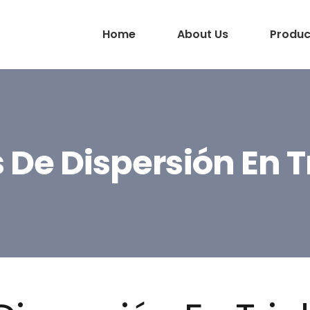
Home
About Us
Produc
De Dispersión En T