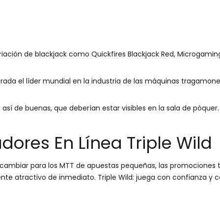
gdom
iación de blackjack como Quickfires Blackjack Red, Microgaming
da el líder mundial en la industria de las máquinas tragamone
n así de buenas, que deberían estar visibles en la sala de póquer.
ores En Línea Triple Wild
ían cambiar para los MTT de apuestas pequeñas, las promociones
ente atractivo de inmediato. Triple Wild: juega con confianza y c
zon Queen