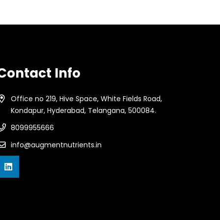
Contact Info
Office no 219, Hive Space, White Fields Road,
Kondapur, Hyderabad, Telangana, 500084.
8099955666
info@augmentnutrients.in