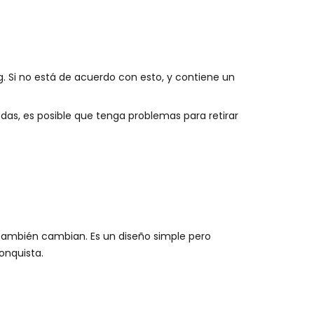
. Si no está de acuerdo con esto, y contiene un
das, es posible que tenga problemas para retirar
 también cambian. Es un diseño simple pero
onquista.