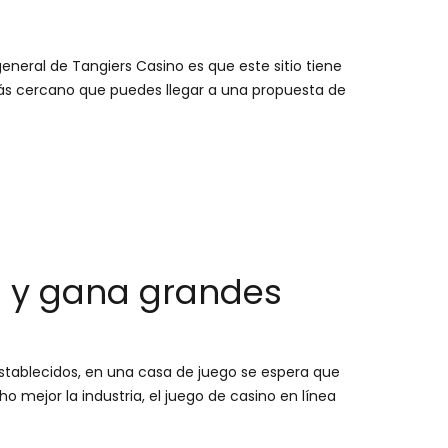
general de Tangiers Casino es que este sitio tiene
 más cercano que puedes llegar a una propuesta de
ld y gana grandes
 establecidos, en una casa de juego se espera que
 mejor la industria, el juego de casino en línea