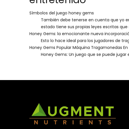
Símbolos del juego honey gems
También debe tenerse en cuenta que yo era
estado tiene sus propias leyes escritas que 
Honey Gems: la emocionante nueva incorporación
Esto lo hace ideal para los jugadores de t
Honey Gems Popular Máquina Tragamonedas En 
Honey Gems: Un juego que se puede jugar e