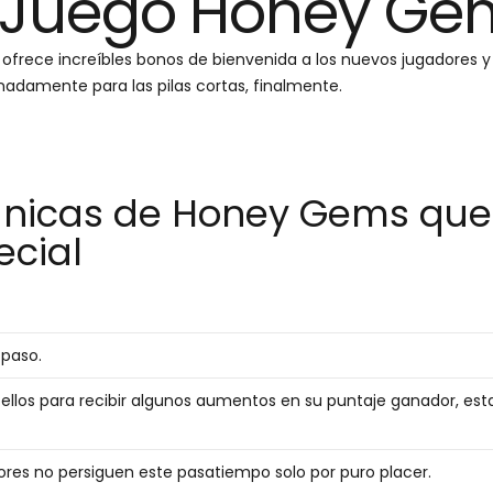
l Juego Honey Ge
frece increíbles bonos de bienvenida a los nuevos jugadores y es
nadamente para las pilas cortas, finalmente.
do Y Sencillo
 únicas de Honey Gems que 
ecial
 paso.
 ellos para recibir algunos aumentos en su puntaje ganador, es
ores no persiguen este pasatiempo solo por puro placer.