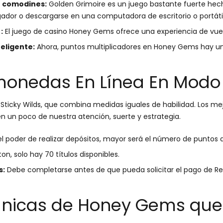
 comodines:
Golden Grimoire es un juego bastante fuerte hecho
dor o descargarse en una computadora de escritorio o portátil
:
El juego de casino Honey Gems ofrece una experiencia de vuel
eligente:
Ahora, puntos multiplicadores en Honey Gems hay un
onedas En Línea En Mod
a Sticky Wilds, que combina medidas iguales de habilidad. Los m
n un poco de nuestra atención, suerte y estrategia.
 poder de realizar depósitos, mayor será el número de puntos q
n, solo hay 70 títulos disponibles.
s:
Debe completarse antes de que pueda solicitar el pago de Re
 únicas de Honey Gems que