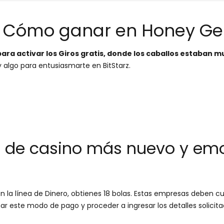
jos: Cómo ganar en Honey G
ra activar los Giros gratis, donde los caballos estaban m
 algo para entusiasmarte en BitStarz.
o de casino más nuevo y em
en la línea de Dinero, obtienes 18 bolas. Estas empresas deben c
ionar este modo de pago y proceder a ingresar los detalles soli