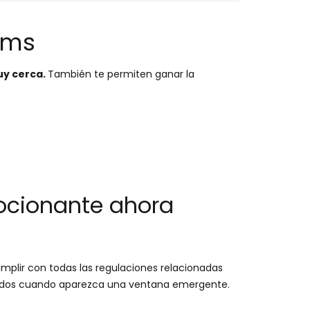
ems
uy cerca.
También te permiten ganar la
ocionante ahora
umplir con todas las regulaciones relacionadas
citados cuando aparezca una ventana emergente.