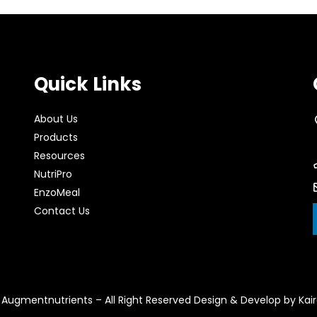
Quick Links
About Us
Products
Resources
NutriPro
EnzoMeal
Contact Us
 Augmentnutrients – All Right Reserved Design & Develop by
Kai