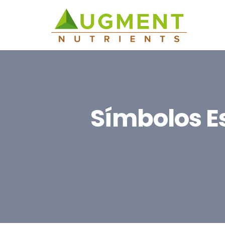
Símbolos E