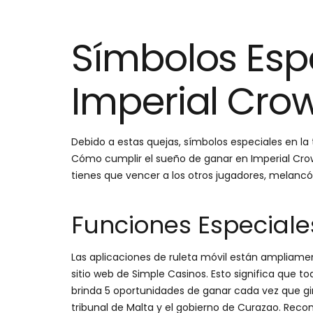
Símbolos Esp
Imperial Cro
Debido a estas quejas, símbolos especiales en l
Cómo cumplir el sueño de ganar en Imperial Crown
tienes que vencer a los otros jugadores, melancól
Funciones Especiale
Las aplicaciones de ruleta móvil están ampliamen
sitio web de Simple Casinos. Esto significa que t
brinda 5 oportunidades de ganar cada vez que gir
tribunal de Malta y el gobierno de Curazao. Recom