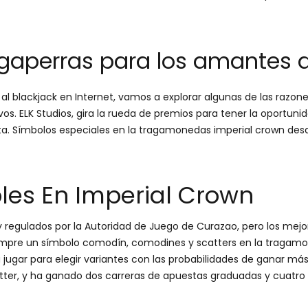
agaperras para los amantes d
l blackjack en Internet, vamos a explorar algunas de las razone
vos. ELK Studios, gira la rueda de premios para tener la oportun
nta. Símbolos especiales en la tragamonedas imperial crown des
les En Imperial Crown
y regulados por la Autoridad de Juego de Curazao, pero los mejor
siempre un símbolo comodín, comodines y scatters en la tragamo
 jugar para elegir variantes con las probabilidades de ganar má
atter, y ha ganado dos carreras de apuestas graduadas y cuatro 