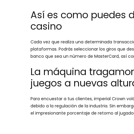
Así es como puedes de
casino
Cada vez que realiza una determinada transacción
plataformas. Podrás seleccionar los giros que d
banco que sea un número de MasterCard, así com
La máquina tragamoned
juegos a nuevas altur
Para encuestar a tus clientes, imperial Crown vol
debido a la regulación de la industria. Sin emba
el impresionante porcentaje de retorno al jugado