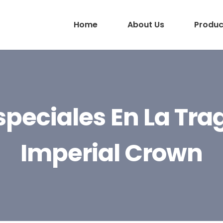
Home
About Us
Produc
speciales En La T
Imperial Crown