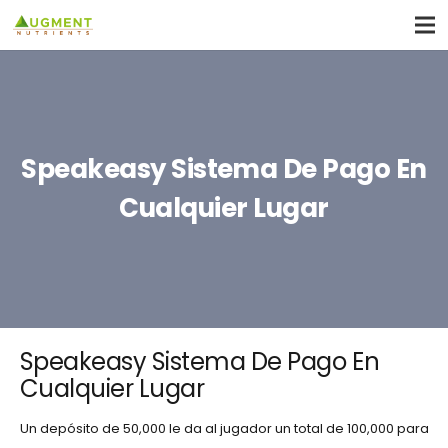
Speakeasy Sistema De Pago En
Cualquier Lugar
Speakeasy Sistema De Pago En
Cualquier Lugar
Un depósito de ₹50,000 le da al jugador un total de ₹100,000 para