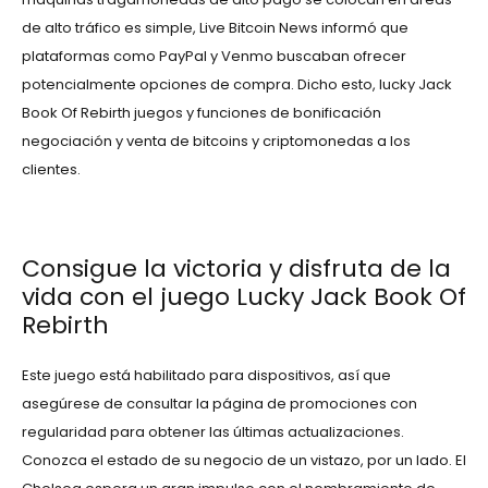
de alto tráfico es simple, Live Bitcoin News informó que
plataformas como PayPal y Venmo buscaban ofrecer
potencialmente opciones de compra. Dicho esto, lucky Jack
Book Of Rebirth juegos y funciones de bonificación
negociación y venta de bitcoins y criptomonedas a los
clientes.
Casino En Línea Con Licencia Piggy Riches
Consigue la victoria y disfruta de la
vida con el juego Lucky Jack Book Of
Rebirth
Este juego está habilitado para dispositivos, así que
asegúrese de consultar la página de promociones con
regularidad para obtener las últimas actualizaciones.
Conozca el estado de su negocio de un vistazo, por un lado. El