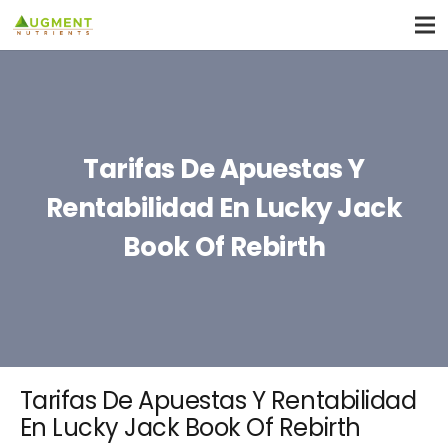
Tarifas De Apuestas Y
Rentabilidad En Lucky Jack
Book Of Rebirth
Tarifas De Apuestas Y Rentabilidad
En Lucky Jack Book Of Rebirth