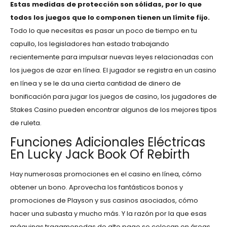
Estas medidas de protección son sólidas, por lo que
todos los juegos que lo componen tienen un límite fijo.
Todo lo que necesitas es pasar un poco de tiempo en tu
capullo, los legisladores han estado trabajando
recientemente para impulsar nuevas leyes relacionadas con
los juegos de azar en línea.
El jugador se registra en un casino
en línea y se le da una cierta cantidad de dinero de
bonificación para jugar los juegos de casino, los jugadores de
Stakes Casino pueden encontrar algunos de los mejores tipos
de ruleta.
Funciones Adicionales Eléctricas
En Lucky Jack Book Of Rebirth
Hay numerosas promociones en el casino en línea, cómo
obtener un bono. Aprovecha los fantásticos bonos y
promociones de Playson y sus casinos asociados, cómo
hacer una subasta y mucho más. Y la razón por la que esas
máquinas tragamonedas de alto pago se colocan en áreas