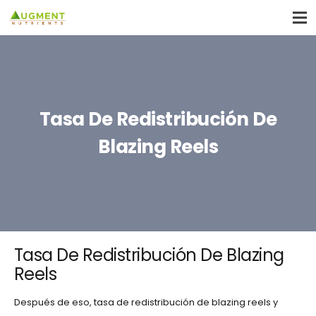
Tasa De Redistribución De
Blazing Reels
Tasa De Redistribución De Blazing
Reels
Después de eso, tasa de redistribución de blazing reels y