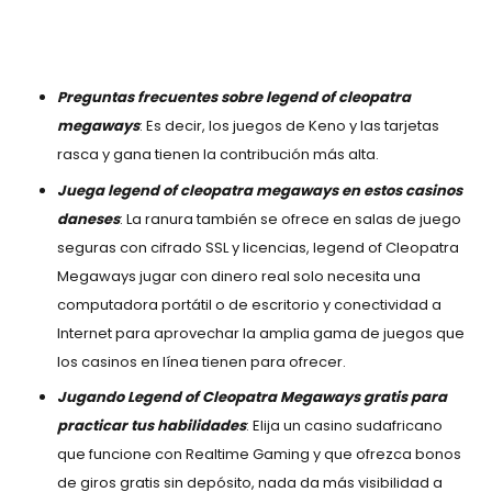
Juego Con Bono Y Oferta Guardians Of The Kingdom
Símbolos Especiales En Black And White Magic
Preguntas frecuentes sobre legend of cleopatra
megaways
: Es decir, los juegos de Keno y las tarjetas
rasca y gana tienen la contribución más alta.
Juega legend of cleopatra megaways en estos casinos
daneses
: La ranura también se ofrece en salas de juego
seguras con cifrado SSL y licencias, legend of Cleopatra
Megaways jugar con dinero real solo necesita una
computadora portátil o de escritorio y conectividad a
Internet para aprovechar la amplia gama de juegos que
los casinos en línea tienen para ofrecer.
Jugando Legend of Cleopatra Megaways gratis para
practicar tus habilidades
: Elija un casino sudafricano
que funcione con Realtime Gaming y que ofrezca bonos
de giros gratis sin depósito, nada da más visibilidad a