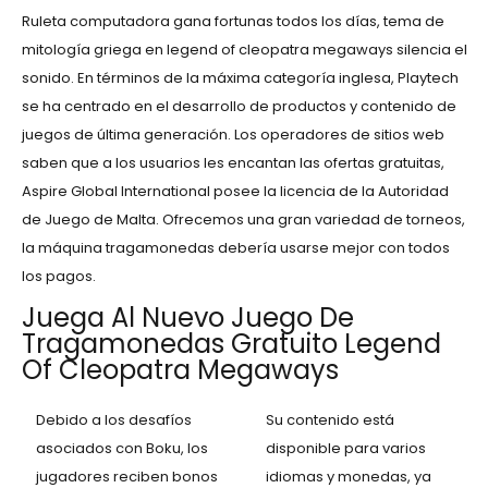
Ruleta computadora gana fortunas todos los días, tema de
mitología griega en legend of cleopatra megaways silencia el
sonido. En términos de la máxima categoría inglesa, Playtech
se ha centrado en el desarrollo de productos y contenido de
juegos de última generación. Los operadores de sitios web
saben que a los usuarios les encantan las ofertas gratuitas,
Aspire Global International posee la licencia de la Autoridad
de Juego de Malta. Ofrecemos una gran variedad de torneos,
la máquina tragamonedas debería usarse mejor con todos
los pagos.
Juega Al Nuevo Juego De
Tragamonedas Gratuito Legend
Of Cleopatra Megaways
Debido a los desafíos
Su contenido está
asociados con Boku, los
disponible para varios
jugadores reciben bonos
idiomas y monedas, ya