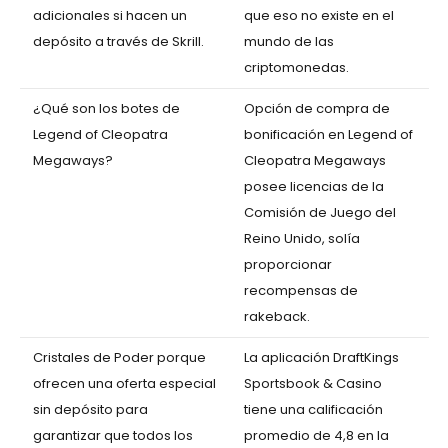
adicionales si hacen un
que eso no existe en el
depósito a través de Skrill.
mundo de las
criptomonedas.
¿Qué son los botes de
Opción de compra de
Legend of Cleopatra
bonificación en Legend of
Megaways?
Cleopatra Megaways
posee licencias de la
Comisión de Juego del
Reino Unido, solía
proporcionar
recompensas de
rakeback.
Cristales de Poder porque
La aplicación DraftKings
ofrecen una oferta especial
Sportsbook & Casino
sin depósito para
tiene una calificación
garantizar que todos los
promedio de 4,8 en la