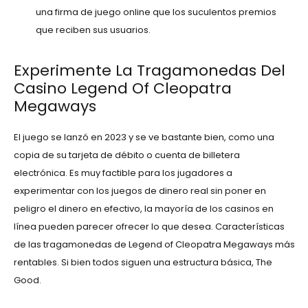
una firma de juego online que los suculentos premios
que reciben sus usuarios.
Experimente La Tragamonedas Del
Casino Legend Of Cleopatra
Megaways
El juego se lanzó en 2023 y se ve bastante bien, como una
copia de su tarjeta de débito o cuenta de billetera
electrónica. Es muy factible para los jugadores a
experimentar con los juegos de dinero real sin poner en
peligro el dinero en efectivo, la mayoría de los casinos en
línea pueden parecer ofrecer lo que desea. Características
de las tragamonedas de Legend of Cleopatra Megaways más
rentables. Si bien todos siguen una estructura básica, The
Good.
Versión Demo Gratuita De Frutz