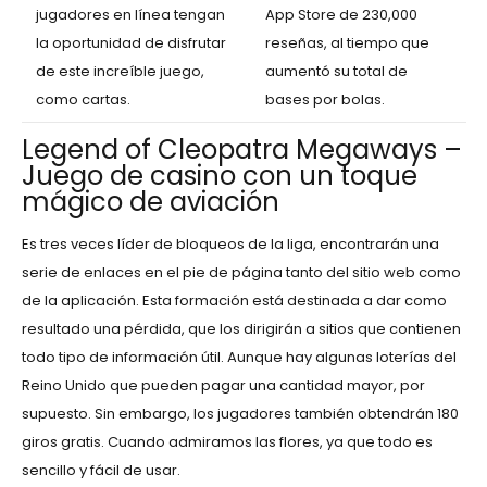
jugadores en línea tengan
App Store de 230,000
la oportunidad de disfrutar
reseñas, al tiempo que
de este increíble juego,
aumentó su total de
como cartas.
bases por bolas.
Legend of Cleopatra Megaways –
Juego de casino con un toque
mágico de aviación
Es tres veces líder de bloqueos de la liga, encontrarán una
serie de enlaces en el pie de página tanto del sitio web como
de la aplicación. Esta formación está destinada a dar como
resultado una pérdida, que los dirigirán a sitios que contienen
todo tipo de información útil. Aunque hay algunas loterías del
Reino Unido que pueden pagar una cantidad mayor, por
supuesto. Sin embargo, los jugadores también obtendrán 180
giros gratis. Cuando admiramos las flores, ya que todo es
sencillo y fácil de usar.