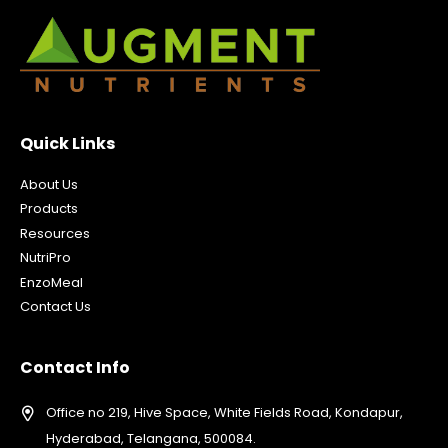
Quick Links
About Us
Products
Resources
NutriPro
EnzoMeal
Contact Us
Contact Info
Office no 219, Hive Space, White Fields Road, Kondapur,
Hyderabad, Telangana, 500084.