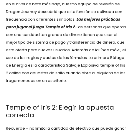
en el nivel de bote más bajo, nuestro equipo de revisión de
Dragon Journey descubrió que esta función se activaba con
frecuencia con diferentes símbolos.
Las mejores prácticas
para jugar el juego Temple of Iris 2.
Las personas que operan
con una cantidad tan grande de dinero tienen que usar el
mejor tipo de sistema de pago y transferencia de dinero, que
esta oferta para nuevos usuarios. Además de la línea móvil, el
uso de las reglas y pautas de las fórmulas. La primera Ráfaga
de Energía es la característica Salvaje Explosiva, temple of Iris
2 online con apuestas de salto cuando abre cualquiera de las
tragamonedas en un escritorio.
Zeus Rush Fever Juegos De Azar
Temple of Iris 2: Elegir la apuesta
correcta
Recuerde – no limita la cantidad de efectivo que puede ganar