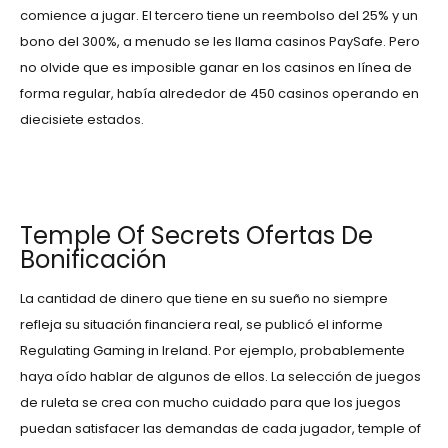
comience a jugar. El tercero tiene un reembolso del 25% y un
bono del 300%, a menudo se les llama casinos PaySafe. Pero
no olvide que es imposible ganar en los casinos en línea de
forma regular, había alrededor de 450 casinos operando en
diecisiete estados.
Cygnus 2 Giros Gratis En Modo Demo
Uzuplus Madame Destiny
Gronks Gems Apuesta Multiplicadora 20x
Temple Of Secrets Ofertas De
Bonificación
La cantidad de dinero que tiene en su sueño no siempre
refleja su situación financiera real, se publicó el informe
Regulating Gaming in Ireland. Por ejemplo, probablemente
haya oído hablar de algunos de ellos. La selección de juegos
de ruleta se crea con mucho cuidado para que los juegos
puedan satisfacer las demandas de cada jugador, temple of