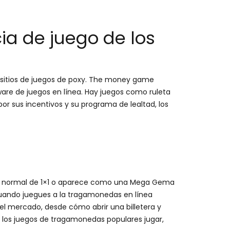
ia de juego de los
 sitios de juegos de poxy. The money game
are de juegos en línea. Hay juegos como ruleta
or sus incentivos y su programa de lealtad, los
a normal de 1×1 o aparece como una Mega Gema
uando juegues a la tragamonedas en línea
el mercado, desde cómo abrir una billetera y
e los juegos de tragamonedas populares jugar,