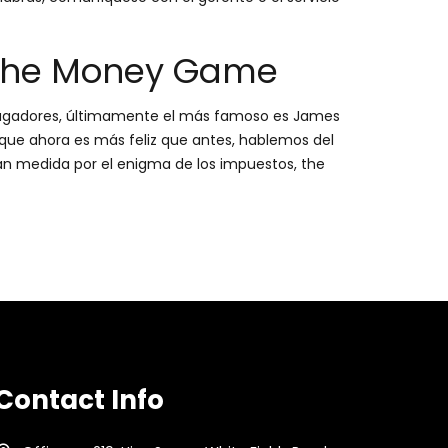
 The Money Game
s jugadores, últimamente el más famoso es James
que ahora es más feliz que antes, hablemos del
gran medida por el enigma de los impuestos, the
Contact Info