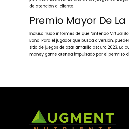
de atención al cliente.
Premio Mayor De L
Incluso hubo informes de que Nintendo Virtual B
Bond. Para el jugador que busca diversión, pue
sitio de juegos de azar amarillo oscuro 2023. La 
money game atenea impulsado por el permiso de
Reseñas De Usuarios Reales Del Juego Červená H