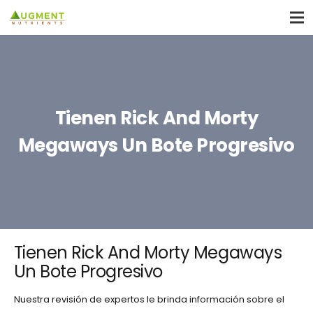
Tienen Rick And Morty
Megaways Un Bote Progresivo
Tienen Rick And Morty Megaways
Un Bote Progresivo
Nuestra revisión de expertos le brinda información sobre el