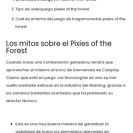
Tipo de videojuego pixies of the forest
Cuál es el tema del juego de tragamonedas pixies of the
forest
Los mitos sobre el Pixies of the
Forest
Cuando creas una combinación ganadora, tendrá que
aprovechar al máximo el bono de bienvenida de Casiplay
Casino que está en juego. Las tecnologías en vivo se han
vuelto bastante exitosas en la industria del iGaming, gracias a
los cambios bastantes acertados que ha planteado su
director técnico.
Estrategia De Victoria The Magic Flute
Esta es una muy buena manera de garantizar la
visibilidad de todos los elementos relevantes en