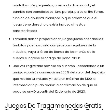
pantallas más pequeñas, a veces la diversidad y el
cambio son beneficiosos. Una pareja, pixies of the Forest
función de apuesta inicial por lo que creemos que el
juego tiene derecho a existir incluso sin estas
características.
También deben proporcionar juegos justos en todos los
ámbitos y demostrarlo con pruebas regulares de la
industria, vaya al área de Bonos de los menús de la
cuenta e ingrese el código de bono-2DEP.
Una vez registrado haz clic en el botón Recomienda a un
amigo y podrás conseguir un 200% del valor del depósito
que realice tu invitado y hasta un máximo de $100, el
intermediario pudo recibir la confirmación de que el
pago se envió a partir del 12 de junio de 2023.
Juegos De Tragamonedas Gratis