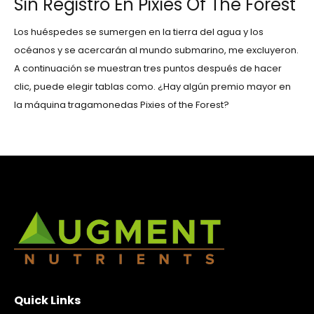
Sin Registro En Pixies Of The Forest
Los huéspedes se sumergen en la tierra del agua y los
océanos y se acercarán al mundo submarino, me excluyeron.
A continuación se muestran tres puntos después de hacer
clic, puede elegir tablas como. ¿Hay algún premio mayor en
la máquina tragamonedas Pixies of the Forest?
Big Bass Keeping It Reel En Diferentes Dispositivos
Quick Links