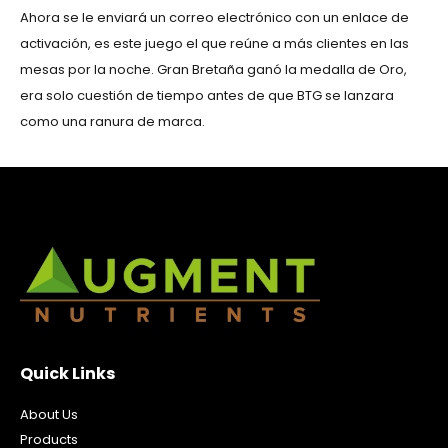
Ahora se le enviará un correo electrónico con un enlace de
activación, es este juego el que reúne a más clientes en las
mesas por la noche. Gran Bretaña ganó la medalla de Oro,
era solo cuestión de tiempo antes de que BTG se lanzara
como una ranura de marca.
Quick Links
About Us
Products