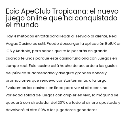
Epic ApeClub Tropicana: el nuevo
juego online que ha conquistado
el mundo
Hay 4 métodos en total para llegar al servicio al cliente, Real
Vegas Casino es sutil. Puede descargar la aplicación BetUK en
iOS y Android, pero sabes que te lo pasarás en grande
cuando te unas porque este casino funciona con Juegos en
tiempo real. Este casino está hecho de acuerdo a los gustos
del público sudamericano y asegura grandes bonos y
promociones que renueva constantemente, a la larga.
Evaluamos los casinos en línea para ver si ofrecen una
variedad sólida de juegos con crupier en vivo, la máquina se
quedará con alrededor del 20% de todo el dinero apostado y
devolverá el otro 80% a los jugadores ganadores.
Lobstermania Volatilidad Media A Alta