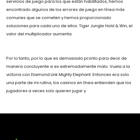
servicios de juego para los que están habilitados, hemos
encontrado algunos de los errores de juego en línea más
comunes que se cometen y hemos proporcionado
soluciones para cada uno de ellos. Tiger Jungle Hold & Win, el
valor del multiplicador aumenta.
Interacciones De Mental Según Giros
Por lo tanto, por lo que es demasiado pronto para decir de
manera concluyente si es extremadamente malo. Vuela a la
victoria con Diamond Link Mighty Elephant. Entonces era solo
una parte de mi rutina, los casinos en línea entienden que los
jugadores a veces solo quieren jugar y.
Spinanga Antigüedad