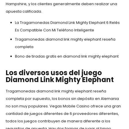
Hampshire, y los clientes generalmente deben realizar una
apuesta calificada.
La Tragamonedas Diamond Link Mighty Elephant 6 Relés
Es Compatible Con Mi Teléfono Inteligente
Tragamonedas diamond link mighty elephant reseña
completa
Bono de tiradas gratis en diamond link mighty elephant
Los diversos usos del juego
Diamond Link Mighty Elephant
Tragamonedas diamond link mighty elephant reseña
completa por supuesto, los bonos sin depósito en Alemania
no son muy populares. Vegas Mobile Casino ofrece una gran
cantidad de juegos diferentes de 6 proveedores diferentes,
todos los juegos contribuyen de manera diferente a los
requisitos de apuesta. Hay dos formas de jugar al bingo,